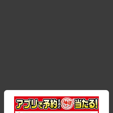
空間
・
お客様の声
・
お客様大賞
・
よくある質問
・
お問い合わせ
・
予約キャンセル・
・
保険・補償
変更
・
事故・故障
・
交通違反
・
サイトマップ
・
貸渡約款
・
利用規約