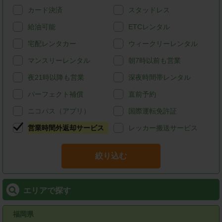
カード決済
スタッドレス
給油可能
ETCレンタル
宅配レンタカー
ウィークリーレンタル
マンスリーレンタル
朝7時以前も営業
夜21時以降も営業
深夜時間帯レンタル
パーフェクト補償
直前予約
ニコパス（アプリ）
国際運転免許証
営業時間外返却サービス
レッカー搬送サービス
絞り込む
エリアで探す
福岡県