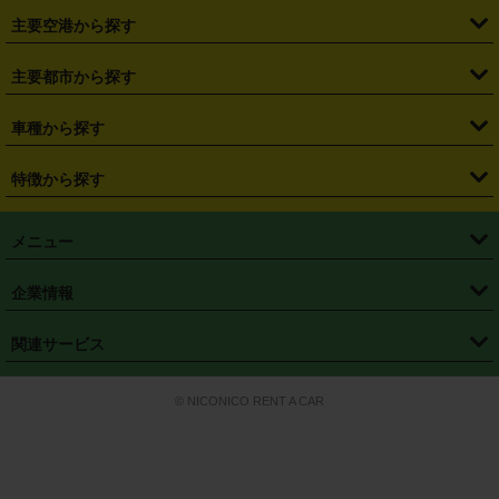
・
福島県
・
東京都
・
神奈川県
・
埼玉県
・
千葉県
・
茨城県
・
札幌駅
・
仙台駅
・
新宿駅
・
池袋駅
・
渋谷駅
・
東京駅
主要空港から探す
・
栃木県
・
群馬県
・
山梨県
・
愛知県
・
静岡県
・
岐阜県
・
横浜駅
・
川崎駅
・
大宮駅
・
西船橋駅
・
柏駅
・
名古屋駅
・
新千歳空港
・
仙台空港
主要都市から探す
・
長野県
・
新潟県
・
富山県
・
石川県
・
福井県
・
大阪府
・
大阪駅
・
難波駅
・
三宮駅
・
京都駅
・
広島駅
・
博多駅
・
成田空港
・
羽田空港
・
兵庫県
・
京都府
・
滋賀県
・
和歌山県
・
奈良県
・
三重県
・
札幌市
・
仙台市
車種から探す
・
熊本駅
・
那覇空港駅
・
中部国際空港セントレア
・
関西国際空港
・
鳥取県
・
島根県
・
岡山県
・
広島県
・
山口県
・
徳島県
・
千葉市
・
さいたま市
・
軽自動車
・
コンパクトカー
・
ステーションワゴン・セダン
特徴から探す
・
大阪国際空港（伊丹空港）
・
神戸空港
・
香川県
・
愛媛県
・
高知県
・
福岡県
・
佐賀県
・
長崎県
・
横浜市
・
川崎市
・
ミニバン・ワンボックス
・
高級ミニバン・ワンボックス
・
SUV
・
岡山空港
・
徳島空港
・
ハイブリッド
・
宅配レンタカー
・
ETCカードレンタル
・
熊本県
・
大分県
・
宮崎県
・
鹿児島県
・
沖縄県
・
相模原市
・
新潟市
メニュー
・
軽トラック・商用バン
・
福岡空港
・
鹿児島空港
・
長期レンタル
・
深夜時間帯レンタル
・
免責補償プラス
・
静岡市
・
浜松市
・
・
トラック・バン
トップページ
・
はじめての方へ
・
ご利用案内
(タウンエースバン、ライトエースバン等)
企業情報
・
那覇空港
・
パーフェクト補償
・
スタッドレスタイヤ
・
直前予約
・
名古屋市
・
京都市
・
・
トラック・バン
ベストレート保証
・
予約から返却まで
・
・
店舗オリジナル
利用シーン別ガイ
(ハイエースバン・キャラバン等)
・
・
ニコパス(アプリ)
会社概要
・
ニュース
・
国際運転免許証
・
フランチャイズ募集
・
営業時間外返却サービス
・
個人情報保護
関連サービス
・
大阪市
・
堺市
ド
・
・
レッカー搬送サービス
カスタマーハラスメントに対する基本方針
・
神戸市
・
岡山市
・
・
車種・料金
カーリースなら「定額ニコノリパック」
・
店舗を探す
・
キャンペーン
© NICONICO RENT A CAR
・
特定商取引法に基づく表記
・
旅行業約款
・
広島市
・
北九州市
・
・
会員特典
超短期カーリースの「ニコリース」
・
選ばれる理由
・
安心・安全への取
り組み
・
福岡市
・
熊本市
・
清潔・快適な車内
・
徹底した車両点検
・
新しいクルマ