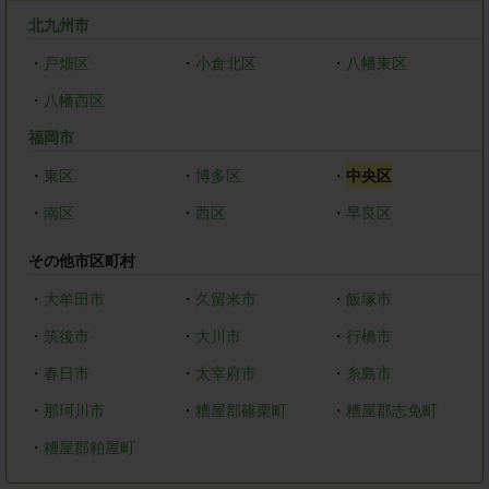
北九州市
・
戸畑区
・
小倉北区
・
八幡東区
・
八幡西区
福岡市
・
東区
・
博多区
・
中央区
・
南区
・
西区
・
早良区
その他市区町村
・
大牟田市
・
久留米市
・
飯塚市
・
筑後市
・
大川市
・
行橋市
・
春日市
・
太宰府市
・
糸島市
・
那珂川市
・
糟屋郡篠栗町
・
糟屋郡志免町
・
糟屋郡粕屋町