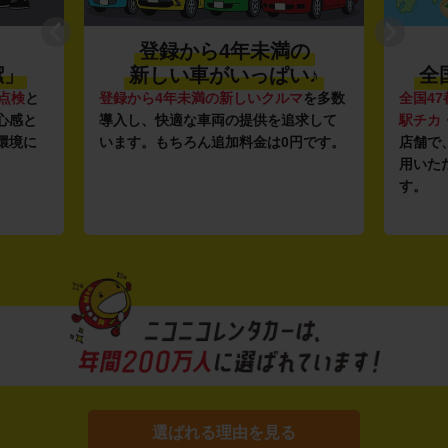
登録から4年未満の
潔」
新しい車がいっぱい♪
全
点検
と
登録から4年未満の新しいクルマ
を多数
全国47
心感と
導入し、快適な車両の提供を追求して
駅チカ
環境に
います。もちろん追加料金は0円です。
店舗で
用いた
す。
選ばれる理由を見る