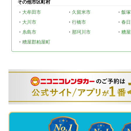
その他市区町村
・
大牟田市
・
久留米市
・
飯塚
・
大川市
・
行橋市
・
春日
・
糸島市
・
那珂川市
・
糟屋
・
糟屋郡粕屋町