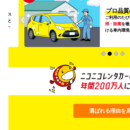
円〜
プロ品質
リンス
ご利用のたび
ること
掃・除菌
を徹
う
リー
ける車内環境
選ばれる理由を