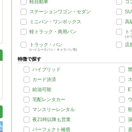
軽自動車
コ
ステーションワゴン・セダン
SU
ミニバン・ワンボックス
高
軽トラック・商用バン
ト
(タ
トラック・バン
店
(ハイエースバン・キャラバン等)
特徴で探す
ハイブリッド
カード決済
給油可能
E
宅配レンタカー
マンスリーレンタル
夜21時以降も営業
パーフェクト補償