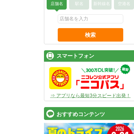
店舗名
駅名
新幹線名
空港名
検索
スマートフォン
⇒ アプリなら最短3分スピード出発！
おすすめコンテンツ