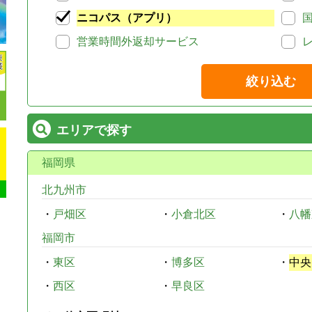
ニコパス（アプリ）
営業時間外返却サービス
絞り込む
エリアで探す
福岡県
北九州市
・
戸畑区
・
小倉北区
・
八幡
福岡市
・
東区
・
博多区
・
中央
・
西区
・
早良区