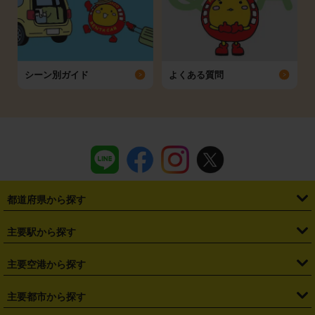
シーン別ガイド
よくある質問
都道府県から探す
・
北海道
・
青森県
・
岩手県
・
宮城県
・
秋田県
・
山形県
主要駅から探す
・
福島県
・
東京都
・
神奈川県
・
埼玉県
・
千葉県
・
茨城県
・
札幌駅
・
仙台駅
・
新宿駅
・
池袋駅
・
渋谷駅
・
東京駅
主要空港から探す
・
栃木県
・
群馬県
・
山梨県
・
愛知県
・
静岡県
・
岐阜県
・
横浜駅
・
川崎駅
・
大宮駅
・
西船橋駅
・
柏駅
・
名古屋駅
・
新千歳空港
・
仙台空港
主要都市から探す
・
長野県
・
新潟県
・
富山県
・
石川県
・
福井県
・
大阪府
・
大阪駅
・
難波駅
・
三宮駅
・
京都駅
・
広島駅
・
博多駅
・
成田空港
・
羽田空港