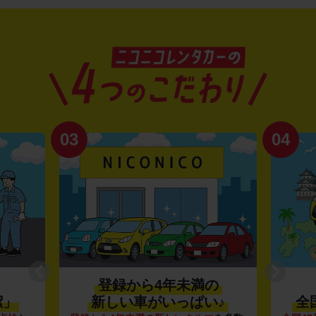
03
04
登録から4年未満の
潔」
新しい車がいっぱい♪
全