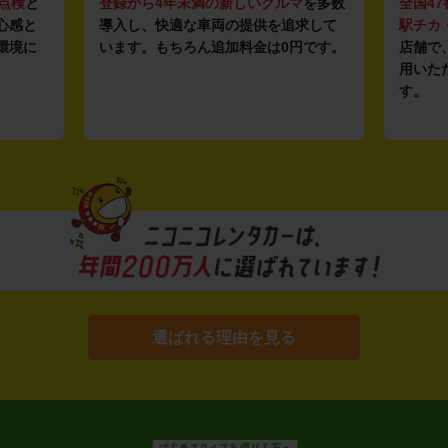
点検
と
登録から4年未満の新しいクルマ
を多数
全国47
心感と
導入し、快適な車両の提供を追求して
駅チカ
環境に
います。もちろん追加料金は0円です。
店舗で
用いた
す。
選ばれる理由を見る