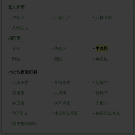
北九州市
・
戸畑区
・
小倉北区
・
八幡東区
・
八幡西区
福岡市
・
東区
・
博多区
・
中央区
・
南区
・
西区
・
早良区
その他市区町村
・
大牟田市
・
久留米市
・
飯塚市
・
筑後市
・
大川市
・
行橋市
・
春日市
・
太宰府市
・
糸島市
・
那珂川市
・
糟屋郡篠栗町
・
糟屋郡志免町
・
糟屋郡粕屋町