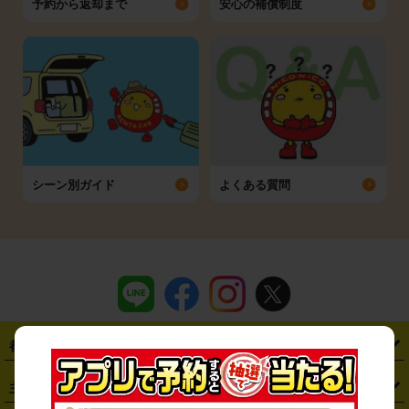
予約から返却まで
安心の補償制度
シーン別ガイド
よくある質問
都道府県から探す
・
北海道
・
青森県
・
岩手県
・
宮城県
・
秋田県
・
山形県
主要駅から探す