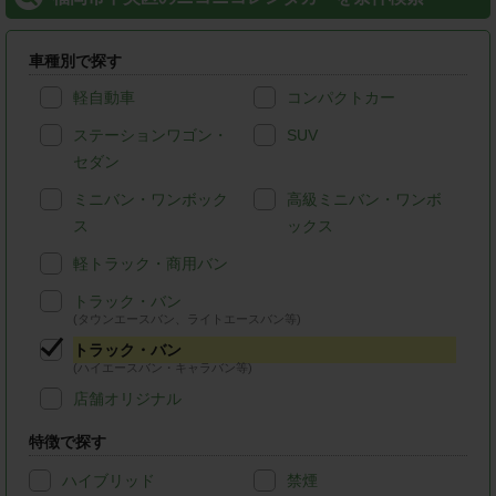
車種別で探す
軽自動車
コンパクトカー
ステーションワゴン・
SUV
セダン
ミニバン・ワンボック
高級ミニバン・ワンボ
ス
ックス
軽トラック・商用バン
トラック・バン
(タウンエースバン、ライトエースバン等)
トラック・バン
(ハイエースバン・キャラバン等)
店舗オリジナル
特徴で探す
ハイブリッド
禁煙