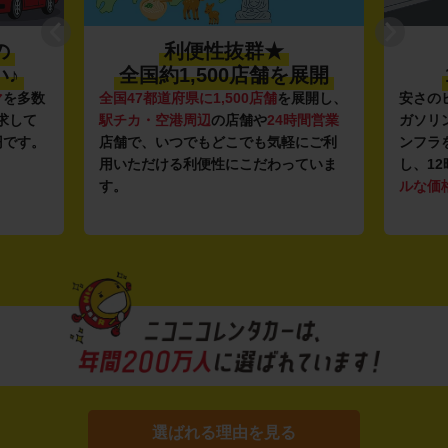
の
利便性抜群★
♪
全国約1,500店舗を展開
マ
を多数
全国47都道府県に1,500店舗
を展開し、
安さの
求して
駅チカ・空港周辺
の店舗や
24時間営業
ガソリ
円です。
店舗で、いつでもどこでも気軽にご利
ンフラ
用いただける利便性にこだわっていま
し、12
す。
ルな価
選ばれる理由を見る