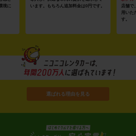
環境に
います。もちろん追加料金は0円です。
店舗で
用いた
す。
選ばれる理由を見る