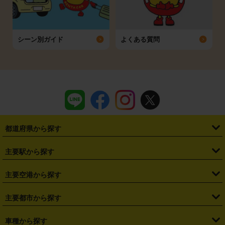
シーン別ガイド
よくある質問
都道府県から探す
・
北海道
・
青森県
・
岩手県
・
宮城県
・
秋田県
・
山形県
主要駅から探す
・
福島県
・
東京都
・
神奈川県
・
埼玉県
・
千葉県
・
茨城県
・
札幌駅
・
仙台駅
・
新宿駅
・
池袋駅
・
渋谷駅
・
東京駅
主要空港から探す
・
栃木県
・
群馬県
・
山梨県
・
愛知県
・
静岡県
・
岐阜県
・
横浜駅
・
川崎駅
・
大宮駅
・
西船橋駅
・
柏駅
・
名古屋駅
・
新千歳空港
・
仙台空港
主要都市から探す
・
長野県
・
新潟県
・
富山県
・
石川県
・
福井県
・
大阪府
・
大阪駅
・
難波駅
・
三宮駅
・
京都駅
・
広島駅
・
博多駅
・
成田空港
・
羽田空港
・
兵庫県
・
京都府
・
滋賀県
・
和歌山県
・
奈良県
・
三重県
・
札幌市
・
仙台市
車種から探す
・
熊本駅
・
那覇空港駅