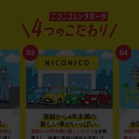
03
04
登録から4年未満の
潔」
新しい車がいっぱい♪
全
点検
と
登録から4年未満の新しいクルマ
を多数
全国47
心感と
導入し、快適な車両の提供を追求して
駅チカ