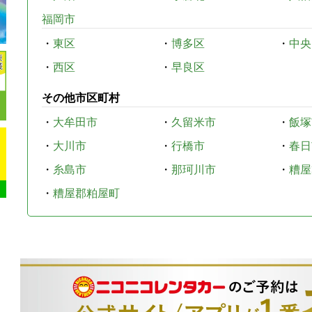
福岡市
・
東区
・
博多区
・
中央
・
西区
・
早良区
その他市区町村
・
大牟田市
・
久留米市
・
飯塚
・
大川市
・
行橋市
・
春日
・
糸島市
・
那珂川市
・
糟屋
・
糟屋郡粕屋町