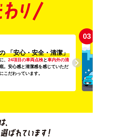
03
の
「安心・安全・清潔」
に、
24項目の車両点検
と
車内外の清
底。安心感と清潔感を感じていただ
にこだわっています。