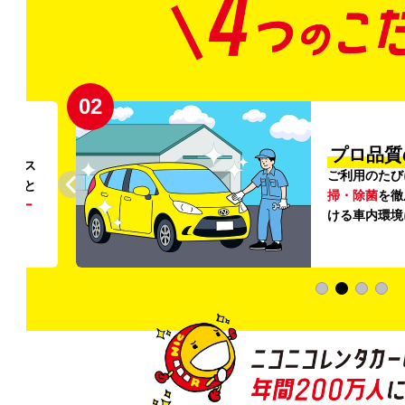
02
円〜
プロ品質
リンス
ご利用のたび
ること
掃・除菌
を徹
う
リー
ける車内環境