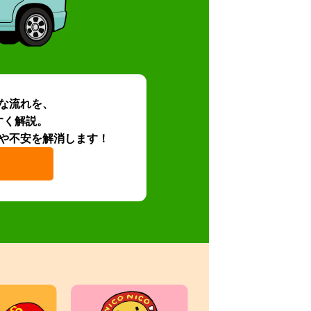
な流れを、
すく解説。
や不安を解消します！