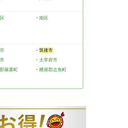
区
・
南区
市
・
筑後市
市
・
太宰府市
郡篠栗町
・
糟屋郡志免町