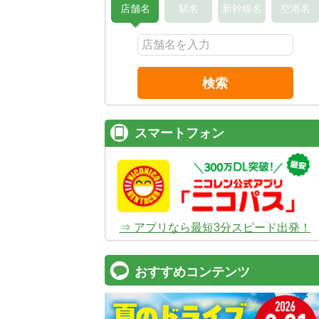
店舗名
駅名
新幹線名
空港名
検索
スマートフォン
⇒ アプリなら最短3分スピード出発！
おすすめコンテンツ