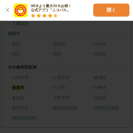
北九州市
WEBより最大30％お得！

開く
公式アプリ「ニコパス」
・
戸畑区
・
小倉北区
・
八幡東区
・
八幡西区
福岡市
・
東区
・
博多区
・
中央区
・
南区
・
西区
・
早良区
その他市区町村
・
大牟田市
・
久留米市
・
飯塚市
・
筑後市
・
大川市
・
行橋市
・
春日市
・
太宰府市
・
糸島市
・
那珂川市
・
糟屋郡篠栗町
・
糟屋郡志免町
・
糟屋郡粕屋町