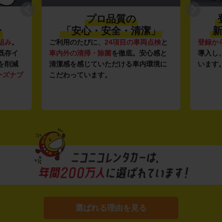
プロ品質の
〜
「安心・安全・清潔」
新
組み
。
ご利用のたびに、
24項目の車両点検
と
登録か
既存イ
車内外の清掃・除菌
を徹底。安心感と
導入し
を削減
清潔感を感じていただける車内環境に
います
ーズナブ
こだわっています。
選ばれる理由を見る