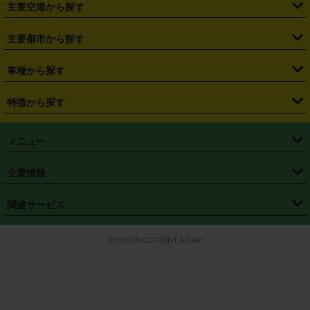
主要空港から探す
・
栃木県
・
群馬県
・
山梨県
・
愛知県
・
静岡県
・
岐阜県
・
横浜駅
・
川崎駅
・
大宮駅
・
西船橋駅
・
柏駅
・
名古屋駅
・
新千歳空港
・
仙台空港
主要都市から探す
・
長野県
・
新潟県
・
富山県
・
石川県
・
福井県
・
大阪府
・
大阪駅
・
難波駅
・
三宮駅
・
京都駅
・
広島駅
・
博多駅
・
成田空港
・
羽田空港
・
兵庫県
・
京都府
・
滋賀県
・
和歌山県
・
奈良県
・
三重県
・
札幌市
・
仙台市
車種から探す
・
熊本駅
・
那覇空港駅
・
中部国際空港セントレア
・
関西国際空港
・
鳥取県
・
島根県
・
岡山県
・
広島県
・
山口県
・
徳島県
・
千葉市
・
さいたま市
・
軽自動車
・
コンパクトカー
・
ステーションワゴン・セダン
特徴から探す
・
大阪国際空港（伊丹空港）
・
神戸空港
・
香川県
・
愛媛県
・
高知県
・
福岡県
・
佐賀県
・
長崎県
・
横浜市
・
川崎市
・
ミニバン・ワンボックス
・
高級ミニバン・ワンボックス
・
SUV
・
岡山空港
・
徳島空港
・
ハイブリッド
・
宅配レンタカー
・
ETCカードレンタル
・
熊本県
・
大分県
・
宮崎県
・
鹿児島県
・
沖縄県
・
相模原市
・
新潟市
メニュー
・
軽トラック・商用バン
・
福岡空港
・
鹿児島空港
・
長期レンタル
・
深夜時間帯レンタル
・
免責補償プラス
・
静岡市
・
浜松市
・
・
トラック・バン
トップページ
・
はじめての方へ
・
ご利用案内
(タウンエースバン、ライトエースバン等)
企業情報
・
那覇空港
・
パーフェクト補償
・
スタッドレスタイヤ
・
直前予約
・
名古屋市
・
京都市
・
・
トラック・バン
ベストレート保証
・
予約から返却まで
・
・
店舗オリジナル
利用シーン別ガイ
(ハイエースバン・キャラバン等)
・
・
ニコパス(アプリ)
会社概要
・
ニュース
・
国際運転免許証
・
フランチャイズ募集
・
営業時間外返却サービス
・
個人情報保護
関連サービス
・
大阪市
・
堺市
ド
・
・
レッカー搬送サービス
カスタマーハラスメントに対する基本方針
・
神戸市
・
岡山市
・
・
車種・料金
カーリースなら「定額ニコノリパック」
・
店舗を探す
・
キャンペーン
© NICONICO RENT A CAR
・
特定商取引法に基づく表記
・
旅行業約款
・
広島市
・
北九州市
・
・
会員特典
超短期カーリースの「ニコリース」
・
選ばれる理由
・
安心・安全への取
り組み
・
福岡市
・
熊本市
・
清潔・快適な車内
・
徹底した車両点検
・
新しいクルマ
空間