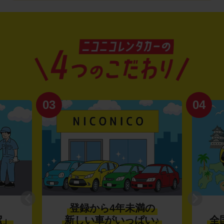
03
04
登録から4年未満の
潔」
新しい車がいっぱい♪
全