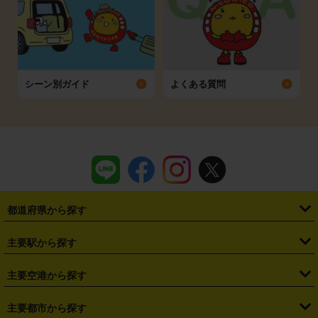
シーン別ガイド
よくある質問
都道府県から探す
・
北海道
・
青森県
・
岩手県
・
宮城県
・
秋田県
・
山形県
主要駅から探す
・
福島県
・
東京都
・
神奈川県
・
埼玉県
・
千葉県
・
茨城県
・
札幌駅
・
仙台駅
・
新宿駅
・
池袋駅
・
渋谷駅
・
東京駅
主要空港から探す
・
栃木県
・
群馬県
・
山梨県
・
愛知県
・
静岡県
・
岐阜県
・
横浜駅
・
川崎駅
・
大宮駅
・
西船橋駅
・
柏駅
・
名古屋駅
・
新千歳空港
・
仙台空港
主要都市から探す
・
長野県
・
新潟県
・
富山県
・
石川県
・
福井県
・
大阪府
・
大阪駅
・
難波駅
・
三宮駅
・
京都駅
・
広島駅
・
博多駅