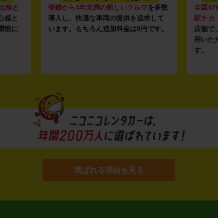
点検
と
登録から4年未満の新しいクルマ
を多数
全国47
心感と
導入し、快適な車両の提供を追求して
駅チカ
環境に
います。もちろん追加料金は0円です。
店舗で
用いた
す。
選ばれる理由を見る