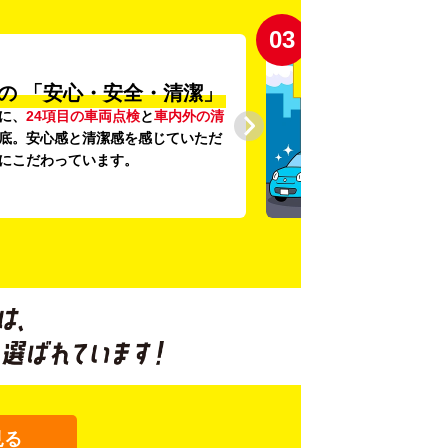
03
の
「安心・安全・清潔」
に、
24項目の車両点検
と
車内外の清
底。安心感と清潔感を感じていただ
にこだわっています。
見る