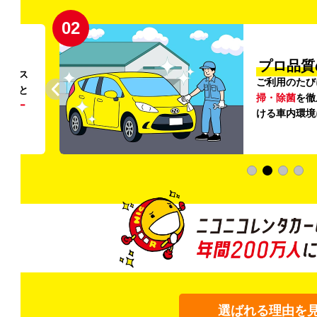
02
円〜
プロ品質
リンス
ご利用のたび
ること
掃・除菌
を徹
う
リー
ける車内環境
選ばれる理由を