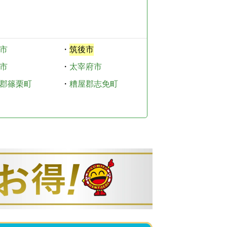
市
・
筑後市
市
・
太宰府市
郡篠栗町
・
糟屋郡志免町