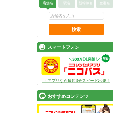
店舗名
駅名
新幹線名
空港名
検索
スマートフォン
⇒ アプリなら最短3分スピード出発！
おすすめコンテンツ