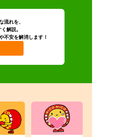
な流れを、
すく解説。
や不安を解消します！