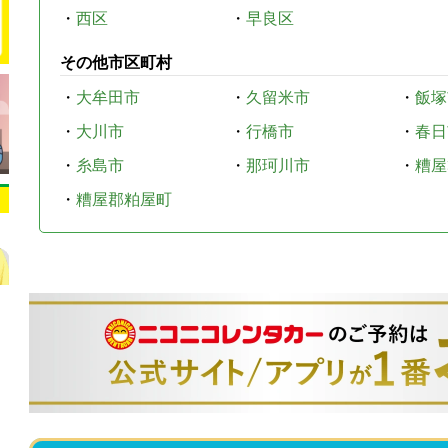
・
西区
・
早良区
その他市区町村
・
大牟田市
・
久留米市
・
飯塚
・
大川市
・
行橋市
・
春日
・
糸島市
・
那珂川市
・
糟屋
・
糟屋郡粕屋町