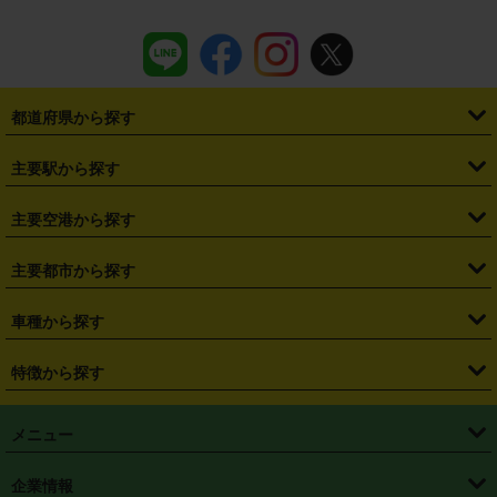
都道府県から探す
・
北海道
・
青森県
・
岩手県
・
宮城県
・
秋田県
・
山形県
主要駅から探す
・
福島県
・
東京都
・
神奈川県
・
埼玉県
・
千葉県
・
茨城県
・
札幌駅
・
仙台駅
・
新宿駅
・
池袋駅
・
渋谷駅
・
東京駅
主要空港から探す
・
栃木県
・
群馬県
・
山梨県
・
愛知県
・
静岡県
・
岐阜県
・
横浜駅
・
川崎駅
・
大宮駅
・
西船橋駅
・
柏駅
・
名古屋駅
・
新千歳空港
・
仙台空港
主要都市から探す
・
長野県
・
新潟県
・
富山県
・
石川県
・
福井県
・
大阪府
・
大阪駅
・
難波駅
・
三宮駅
・
京都駅
・
広島駅
・
博多駅
・
成田空港
・
羽田空港
・
兵庫県
・
京都府
・
滋賀県
・
和歌山県
・
奈良県
・
三重県
・
札幌市
・
仙台市
車種から探す
・
熊本駅
・
那覇空港駅
・
中部国際空港セントレア
・
関西国際空港
・
鳥取県
・
島根県
・
岡山県
・
広島県
・
山口県
・
徳島県
・
千葉市
・
さいたま市
・
軽自動車
・
コンパクトカー
・
ステーションワゴン・セダン
特徴から探す
・
大阪国際空港（伊丹空港）
・
神戸空港
・
香川県
・
愛媛県
・
高知県
・
福岡県
・
佐賀県
・
長崎県
・
横浜市
・
川崎市
・
ミニバン・ワンボックス
・
高級ミニバン・ワンボックス
・
SUV
・
岡山空港
・
徳島空港
・
ハイブリッド
・
宅配レンタカー
・
ETCカードレンタル
・
熊本県
・
大分県
・
宮崎県
・
鹿児島県
・
沖縄県
・
相模原市
・
新潟市
メニュー
・
軽トラック・商用バン
・
福岡空港
・
鹿児島空港
・
長期レンタル
・
深夜時間帯レンタル
・
免責補償プラス
・
静岡市
・
浜松市
・
・
トラック・バン
トップページ
・
はじめての方へ
・
ご利用案内
(タウンエースバン、ライトエースバン等)
企業情報
・
那覇空港
・
パーフェクト補償
・
スタッドレスタイヤ
・
直前予約