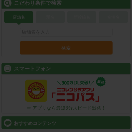
こだわり条件で検索
店舗名
駅名
新幹線名
空港名
検索
スマートフォン
⇒ アプリなら最短3分スピード出発！
おすすめコンテンツ