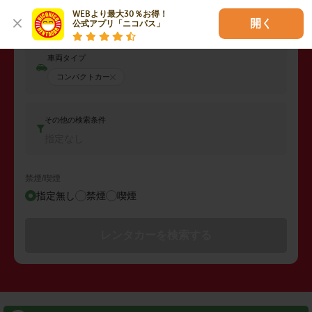
返却日時
WEBより最大30％お得！

2026年08月10日 (月)
10:00
開く
公式アプリ「ニコパス」
車両タイプ
コンパクトカー
その他の検索条件
指定なし
禁煙/喫煙
指定無し
禁煙
喫煙
レンタカーを検索する