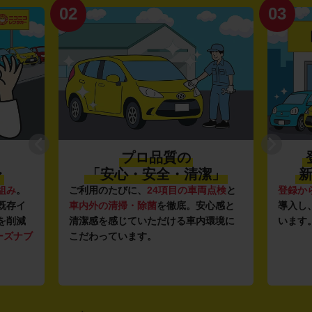
02
03
プロ品質の
〜
「安心・安全・清潔」
新
組み
。
ご利用のたびに、
24項目の車両点検
と
登録か
既存イ
車内外の清掃・除菌
を徹底。安心感と
導入し
を削減
清潔感を感じていただける車内環境に
います
ーズナブ
こだわっています。