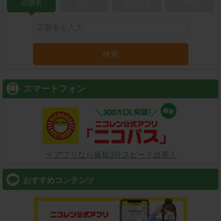
店舗名
駅名
新幹線名
空港名
検索
スマートフォン
⇒ アプリなら最短3分スピード出発！
おすすめコンテンツ