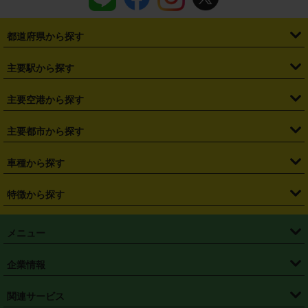
都道府県から探す
・
北海道
・
青森県
・
岩手県
・
宮城県
・
秋田県
・
山形県
主要駅から探す
・
福島県
・
東京都
・
神奈川県
・
埼玉県
・
千葉県
・
茨城県
・
札幌駅
・
仙台駅
・
新宿駅
・
池袋駅
・
渋谷駅
・
東京駅
主要空港から探す
・
栃木県
・
群馬県
・
山梨県
・
愛知県
・
静岡県
・
岐阜県
・
横浜駅
・
川崎駅
・
大宮駅
・
西船橋駅
・
柏駅
・
名古屋駅
・
新千歳空港
・
仙台空港
主要都市から探す
・
長野県
・
新潟県
・
富山県
・
石川県
・
福井県
・
大阪府
・
大阪駅
・
難波駅
・
三宮駅
・
京都駅
・
広島駅
・
博多駅
・
成田空港
・
羽田空港
・
兵庫県
・
京都府
・
滋賀県
・
和歌山県
・
奈良県
・
三重県
・
札幌市
・
仙台市
車種から探す
・
熊本駅
・
那覇空港駅
・
中部国際空港セントレア
・
関西国際空港
・
鳥取県
・
島根県
・
岡山県
・
広島県
・
山口県
・
徳島県
・
千葉市
・
さいたま市
・
軽自動車
・
コンパクトカー
・
ステーションワゴン・セダン
特徴から探す
・
大阪国際空港（伊丹空港）
・
神戸空港
・
香川県
・
愛媛県
・
高知県
・
福岡県
・
佐賀県
・
長崎県
・
横浜市
・
川崎市
・
ミニバン・ワンボックス
・
高級ミニバン・ワンボックス
・
SUV
・
岡山空港
・
徳島空港
・
ハイブリッド
・
宅配レンタカー
・
ETCカードレンタル
・
熊本県
・
大分県
・
宮崎県
・
鹿児島県
・
沖縄県
・
相模原市
・
新潟市
メニュー
・
軽トラック・商用バン
・
福岡空港
・
鹿児島空港
・
長期レンタル
・
深夜時間帯レンタル
・
免責補償プラス
・
静岡市
・
浜松市
・
・
トラック・バン
トップページ
・
はじめての方へ
・
ご利用案内
(タウンエースバン、ライトエースバン等)
企業情報
・
那覇空港
・
パーフェクト補償
・
スタッドレスタイヤ
・
直前予約
・
名古屋市
・
京都市
・
・
トラック・バン
ベストレート保証
・
予約から返却まで
・
・
店舗オリジナル
利用シーン別ガイ
(ハイエースバン・キャラバン等)
・
・
ニコパス(アプリ)
会社概要
・
ニュース
・
国際運転免許証
・
フランチャイズ募集
・
営業時間外返却サービス
・
個人情報保護
関連サービス
・
大阪市
・
堺市
ド