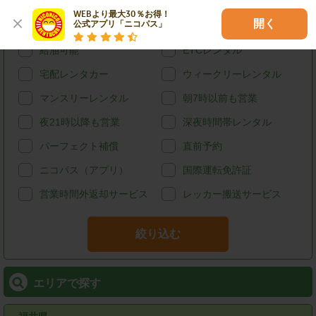
ハイブリッド
禁煙
WEBより最大30％お得！

開く
公式アプリ「ニコパス」
カード決済
スタッドレス
給油可能
ETCレンタル
宅配レンタカー
ウィークリーレンタル
マンスリーレンタル
朝7時以前も営業
夜21時以降も営業
深夜時間帯レンタル
パーフェクト補償
直前予約
ニコパス（アプリ）
国際運転免許証
営業時間外返却サービス
レッカー搬送サービス
絞り込む
エリアで探す