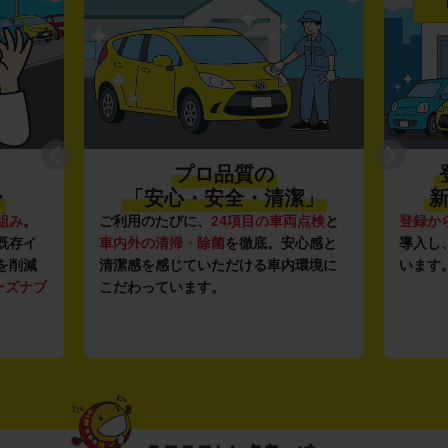
プロ品質の
〜
「安心・安全・清潔」
新
組み
。
ご利用のたびに、
24項目の車両点検
と
登録か
既存イ
車内外の清掃・除菌
を徹底。安心感と
導入し
を削減
清潔感を感じていただける車内環境に
います
ーズナブ
こだわっています。