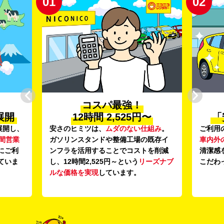
01
02
コスパ最強！
展開
12時間 2,525円〜
「
展開し、
安さのヒミツは、
ムダのない仕組み
。
ご利用
時間営業
ガソリンスタンドや整備工場の既存イ
車内外
にご利
ンフラを活用することでコストを削減
清潔感
ていま
し、12時間2,525円～という
リーズナブ
こだわ
ルな価格を実現
しています。