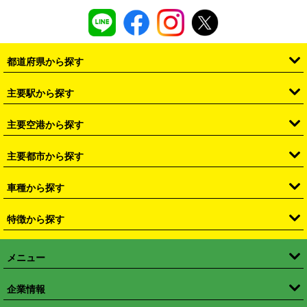
都道府県から探す
・
北海道
・
青森県
・
岩手県
・
宮城県
・
秋田県
・
山形県
主要駅から探す
・
福島県
・
東京都
・
神奈川県
・
埼玉県
・
千葉県
・
茨城県
・
札幌駅
・
仙台駅
・
新宿駅
・
池袋駅
・
渋谷駅
・
東京駅
主要空港から探す
・
栃木県
・
群馬県
・
山梨県
・
愛知県
・
静岡県
・
岐阜県
・
横浜駅
・
川崎駅
・
大宮駅
・
西船橋駅
・
柏駅
・
名古屋駅
・
新千歳空港
・
仙台空港
主要都市から探す
・
長野県
・
新潟県
・
富山県
・
石川県
・
福井県
・
大阪府
・
大阪駅
・
難波駅
・
三宮駅
・
京都駅
・
広島駅
・
博多駅
・
成田空港
・
羽田空港
・
兵庫県
・
京都府
・
滋賀県
・
和歌山県
・
奈良県
・
三重県
・
札幌市
・
仙台市
車種から探す
・
熊本駅
・
那覇空港駅
・
中部国際空港セントレア
・
関西国際空港
・
鳥取県
・
島根県
・
岡山県
・
広島県
・
山口県
・
徳島県
・
千葉市
・
さいたま市
・
軽自動車
・
コンパクトカー
・
ステーションワゴン・セダン
特徴から探す
・
大阪国際空港（伊丹空港）
・
神戸空港
・
香川県
・
愛媛県
・
高知県
・
福岡県
・
佐賀県
・
長崎県
・
横浜市
・
川崎市
・
ミニバン・ワンボックス
・
高級ミニバン・ワンボックス
・
SUV
・
岡山空港
・
徳島空港
・
ハイブリッド
・
宅配レンタカー
・
ETCカードレンタル
・
熊本県
・
大分県
・
宮崎県
・
鹿児島県
・
沖縄県
・
相模原市
・
新潟市
メニュー
・
軽トラック・商用バン
・
福岡空港
・
鹿児島空港
・
長期レンタル
・
深夜時間帯レンタル
・
免責補償プラス
・
静岡市
・
浜松市
・
・
トラック・バン
トップページ
・
はじめての方へ
・
ご利用案内
(タウンエースバン、ライトエースバン等)
企業情報
・
那覇空港
・
パーフェクト補償
・
スタッドレスタイヤ
・
直前予約
・
名古屋市
・
京都市
・
・
トラック・バン
ベストレート保証
・
予約から返却まで
・
・
店舗オリジナル
利用シーン別ガイ
(ハイエースバン・キャラバン等)