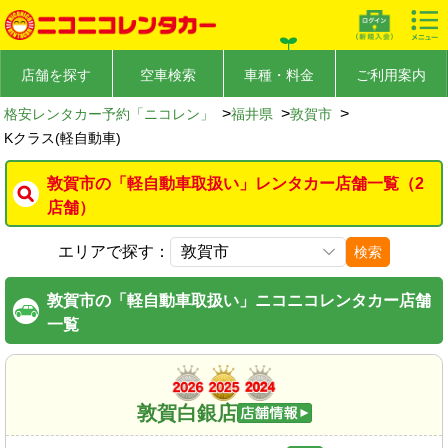
店舗を探す
空車検索
車種・料金
ご利用案内
>
>
>
格安レンタカー予約「ニコレン」
福井県
敦賀市
Kクラス(軽自動車)
敦賀市の「軽自動車取扱い」レンタカー店舗一覧（2
店舗）
エリアで探す：
検索
敦賀市の「軽自動車取扱い」ニコニコレンタカー店舗
一覧
敦賀白銀店