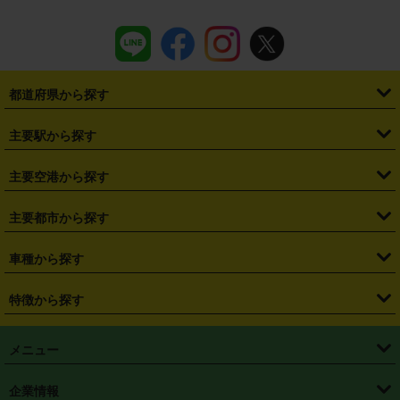
都道府県から探す
・
北海道
・
青森県
・
岩手県
・
宮城県
・
秋田県
・
山形県
主要駅から探す
・
福島県
・
東京都
・
神奈川県
・
埼玉県
・
千葉県
・
茨城県
・
札幌駅
・
仙台駅
・
新宿駅
・
池袋駅
・
渋谷駅
・
東京駅
主要空港から探す
・
栃木県
・
群馬県
・
山梨県
・
愛知県
・
静岡県
・
岐阜県
・
横浜駅
・
川崎駅
・
大宮駅
・
西船橋駅
・
柏駅
・
名古屋駅
・
新千歳空港
・
仙台空港
主要都市から探す
・
長野県
・
新潟県
・
富山県
・
石川県
・
福井県
・
大阪府
・
大阪駅
・
難波駅
・
三宮駅
・
京都駅
・
広島駅
・
博多駅
・
成田空港
・
羽田空港
・
兵庫県
・
京都府
・
滋賀県
・
和歌山県
・
奈良県
・
三重県
・
札幌市
・
仙台市
車種から探す
・
熊本駅
・
那覇空港駅
・
中部国際空港セントレア
・
関西国際空港
・
鳥取県
・
島根県
・
岡山県
・
広島県
・
山口県
・
徳島県
・
千葉市
・
さいたま市
・
軽自動車
・
コンパクトカー
・
ステーションワゴン・セダン
特徴から探す
・
大阪国際空港（伊丹空港）
・
神戸空港
・
香川県
・
愛媛県
・
高知県
・
福岡県
・
佐賀県
・
長崎県
・
横浜市
・
川崎市
・
ミニバン・ワンボックス
・
高級ミニバン・ワンボックス
・
SUV
・
岡山空港
・
徳島空港
・
ハイブリッド
・
宅配レンタカー
・
ETCカードレンタル
・
熊本県
・
大分県
・
宮崎県
・
鹿児島県
・
沖縄県
・
相模原市
・
新潟市
メニュー
・
軽トラック・商用バン
・
福岡空港
・
鹿児島空港
・
長期レンタル
・
深夜時間帯レンタル
・
免責補償プラス
・
静岡市
・
浜松市
・
・
トラック・バン
トップページ
・
はじめての方へ
・
ご利用案内
(タウンエースバン、ライトエースバン等)
企業情報
・
那覇空港
・
パーフェクト補償
・
スタッドレスタイヤ
・
直前予約