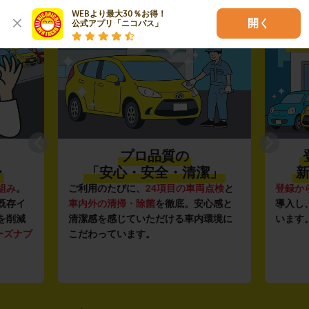
02
03
WEBより最大30％お得！

開く
公式アプリ「ニコパス」
プロ品質の
〜
「安心・安全・清潔」
新
組み
。
ご利用のたびに、
24項目の車両点検
と
登録か
既存イ
車内外の清掃・除菌
を徹底。安心感と
導入し
を削減
清潔感を感じていただける車内環境に
います
ーズナブ
こだわっています。