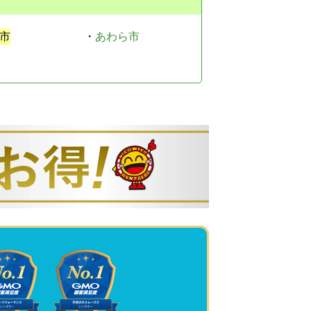
市
・
あわら市