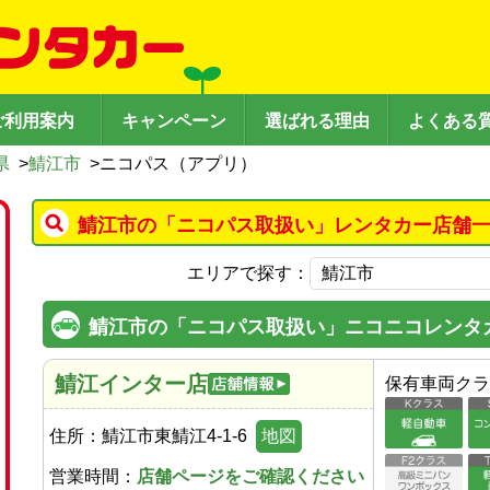
ご利用案内
キャンペーン
選ばれる理由
よくある
県
>
鯖江市
>
ニコパス（アプリ）
鯖江市の「ニコパス取扱い」レンタカー店舗一
エリアで探す：
鯖江市の「ニコパス取扱い」ニコニコレンタ
鯖江インター店
保有車両クラ
住所：
鯖江市東鯖江4-1-6
地図
営業時間：
店舗ページをご確認ください