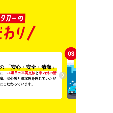
03
の
「安心・安全・清潔」
に、
24項目の車両点検
と
車内外の清
底。安心感と清潔感を感じていただ
にこだわっています。