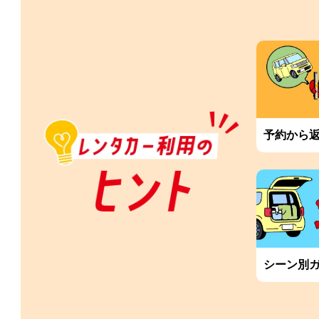
予約から
シーン別