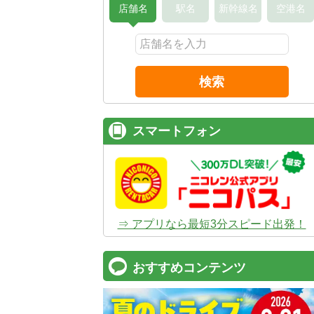
店舗名
駅名
新幹線名
空港名
検索
スマートフォン
⇒ アプリなら最短3分スピード出発！
おすすめコンテンツ