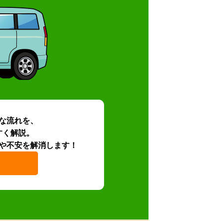
な流れを、
すく解説。
や不安を解消します！