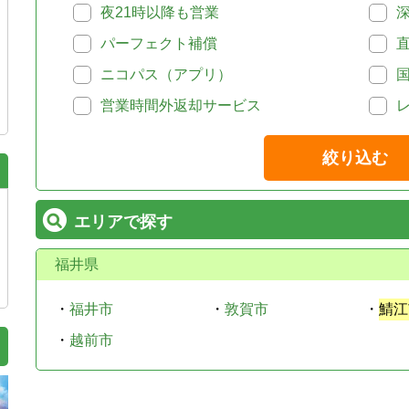
夜21時以降も営業
パーフェクト補償
ニコパス（アプリ）
営業時間外返却サービス
絞り込む
エリアで探す
福井県
・
福井市
・
敦賀市
・
鯖江
・
越前市