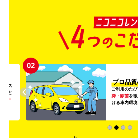
02
円〜
プロ品質
リンス
ご利用のたび
ること
掃・除菌
を徹
う
リー
ける車内環境