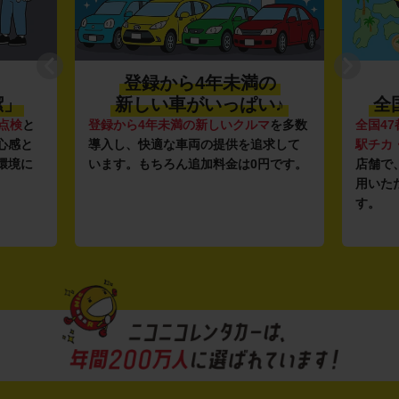
登録から4年未満の
潔」
新しい車がいっぱい♪
全
点検
と
登録から4年未満の新しいクルマ
を多数
全国47
心感と
導入し、快適な車両の提供を追求して
駅チカ
環境に
います。もちろん追加料金は0円です。
店舗で
用いた
す。