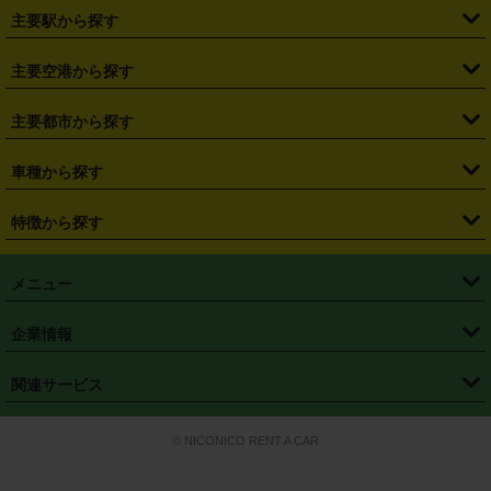
・
北海道
・
青森県
・
岩手県
・
宮城県
・
秋田県
・
山形県
主要駅から探す
・
福島県
・
東京都
・
神奈川県
・
埼玉県
・
千葉県
・
茨城県
・
札幌駅
・
仙台駅
・
新宿駅
・
池袋駅
・
渋谷駅
・
東京駅
主要空港から探す
・
栃木県
・
群馬県
・
山梨県
・
愛知県
・
静岡県
・
岐阜県
・
横浜駅
・
川崎駅
・
大宮駅
・
西船橋駅
・
柏駅
・
名古屋駅
・
新千歳空港
・
仙台空港
主要都市から探す
・
長野県
・
新潟県
・
富山県
・
石川県
・
福井県
・
大阪府
・
大阪駅
・
難波駅
・
三宮駅
・
京都駅
・
広島駅
・
博多駅
・
成田空港
・
羽田空港
・
兵庫県
・
京都府
・
滋賀県
・
和歌山県
・
奈良県
・
三重県
・
札幌市
・
仙台市
車種から探す
・
熊本駅
・
那覇空港駅
・
中部国際空港セントレア
・
関西国際空港
・
鳥取県
・
島根県
・
岡山県
・
広島県
・
山口県
・
徳島県
・
千葉市
・
さいたま市
・
軽自動車
・
コンパクトカー
・
ステーションワゴン・セダン
特徴から探す
・
大阪国際空港（伊丹空港）
・
神戸空港
・
香川県
・
愛媛県
・
高知県
・
福岡県
・
佐賀県
・
長崎県
・
横浜市
・
川崎市
・
ミニバン・ワンボックス
・
高級ミニバン・ワンボックス
・
SUV
・
岡山空港
・
徳島空港
・
ハイブリッド
・
宅配レンタカー
・
ETCカードレンタル
・
熊本県
・
大分県
・
宮崎県
・
鹿児島県
・
沖縄県
・
相模原市
・
新潟市
メニュー
・
軽トラック・商用バン
・
福岡空港
・
鹿児島空港
・
長期レンタル
・
深夜時間帯レンタル
・
免責補償プラス
・
静岡市
・
浜松市
・
・
トラック・バン
トップページ
・
はじめての方へ
・
ご利用案内
(タウンエースバン、ライトエースバン等)
企業情報
・
那覇空港
・
パーフェクト補償
・
スタッドレスタイヤ
・
直前予約
・
名古屋市
・
京都市
・
・
トラック・バン
ベストレート保証
・
予約から返却まで
・
・
店舗オリジナル
利用シーン別ガイ
(ハイエースバン・キャラバン等)
・
・
ニコパス(アプリ)
会社概要
・
ニュース
・
国際運転免許証
・
フランチャイズ募集
・
営業時間外返却サービス
・
個人情報保護
関連サービス
・
大阪市
・
堺市
ド
・
・
レッカー搬送サービス
カスタマーハラスメントに対する基本方針
・
神戸市
・
岡山市
・
・
車種・料金
カーリースなら「定額ニコノリパック」
・
店舗を探す
・
キャンペーン
© NICONICO RENT A CAR
・
特定商取引法に基づく表記
・
旅行業約款
・
広島市
・
北九州市
・
・
会員特典
超短期カーリースの「ニコリース」
・
選ばれる理由
・
安心・安全への取
り組み