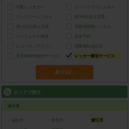
宅配レンタカー
ウィークリーレンタル
マンスリーレンタル
朝7時以前も営業
夜21時以降も営業
深夜時間帯レンタル
パーフェクト補償
直前予約
ニコパス（アプリ）
国際運転免許証
営業時間外返却サービス
レッカー搬送サービス
絞り込む
エリアで探す
福井県
・
福井市
・
敦賀市
・
鯖江市