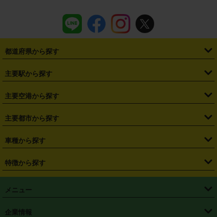
都道府県から探す
・
北海道
・
青森県
・
岩手県
・
宮城県
・
秋田県
・
山形県
主要駅から探す
・
福島県
・
東京都
・
神奈川県
・
埼玉県
・
千葉県
・
茨城県
・
札幌駅
・
仙台駅
・
新宿駅
・
池袋駅
・
渋谷駅
・
東京駅
主要空港から探す
・
栃木県
・
群馬県
・
山梨県
・
愛知県
・
静岡県
・
岐阜県
・
横浜駅
・
川崎駅
・
大宮駅
・
西船橋駅
・
柏駅
・
名古屋駅
・
新千歳空港
・
仙台空港
主要都市から探す
・
長野県
・
新潟県
・
富山県
・
石川県
・
福井県
・
大阪府
・
大阪駅
・
難波駅
・
三宮駅
・
京都駅
・
広島駅
・
博多駅
・
成田空港
・
羽田空港
・
兵庫県
・
京都府
・
滋賀県
・
和歌山県
・
奈良県
・
三重県
・
札幌市
・
仙台市
車種から探す
・
熊本駅
・
那覇空港駅
・
中部国際空港セントレア
・
関西国際空港
・
鳥取県
・
島根県
・
岡山県
・
広島県
・
山口県
・
徳島県
・
千葉市
・
さいたま市
・
軽自動車
・
コンパクトカー
・
ステーションワゴン・セダン
特徴から探す
・
大阪国際空港（伊丹空港）
・
神戸空港
・
香川県
・
愛媛県
・
高知県
・
福岡県
・
佐賀県
・
長崎県
・
横浜市
・
川崎市
・
ミニバン・ワンボックス
・
高級ミニバン・ワンボックス
・
SUV
・
岡山空港
・
徳島空港
・
ハイブリッド
・
宅配レンタカー
・
ETCカードレンタル
・
熊本県
・
大分県
・
宮崎県
・
鹿児島県
・
沖縄県
・
相模原市
・
新潟市
メニュー
・
軽トラック・商用バン
・
福岡空港
・
鹿児島空港
・
長期レンタル
・
深夜時間帯レンタル
・
免責補償プラス
・
静岡市
・
浜松市
・
・
トラック・バン
トップページ
・
はじめての方へ
・
ご利用案内
(タウンエースバン、ライトエースバン等)
企業情報
・
那覇空港
・
パーフェクト補償
・
スタッドレスタイヤ
・
直前予約