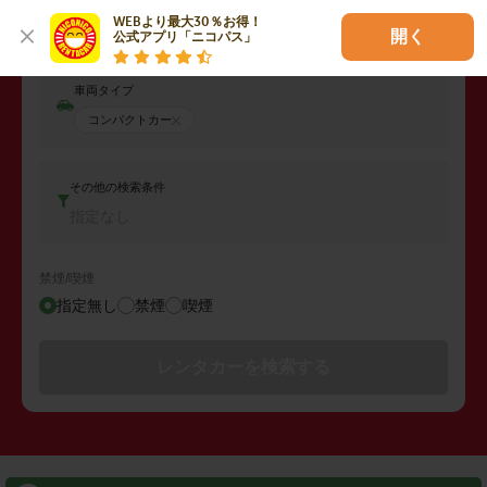
返却日時
WEBより最大30％お得！

2026年08月08日 (土)
12:00
開く
公式アプリ「ニコパス」
車両タイプ
コンパクトカー
その他の検索条件
指定なし
禁煙/喫煙
指定無し
禁煙
喫煙
レンタカーを検索する