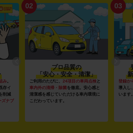
02
03
プロ品質の
〜
「安心・安全・清潔」
新
組み
。
ご利用のたびに、
24項目の車両点検
と
登録か
既存イ
車内外の清掃・除菌
を徹底。安心感と
導入し
を削減
清潔感を感じていただける車内環境に
います
ーズナブ
こだわっています。