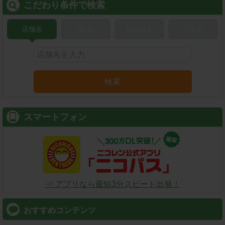
こだわり条件で検索
店舗名
駅名
新幹線名
空港名
検索
スマートフォン
⇒ アプリなら最短3分スピード出発！
おすすめコンテンツ