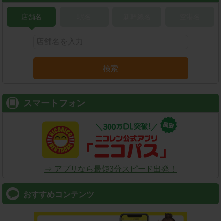
店舗名
駅名
新幹線名
空港名
検索
スマートフォン
⇒ アプリなら最短3分スピード出発！
おすすめコンテンツ