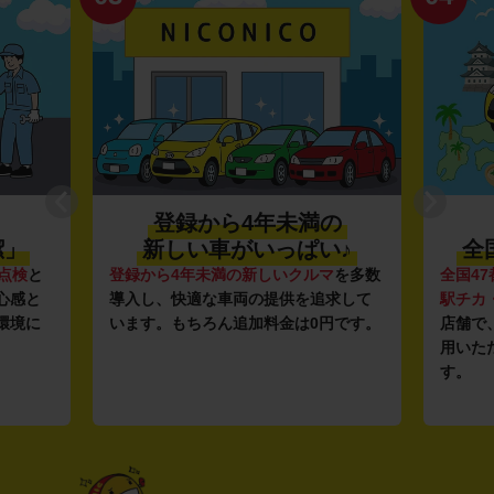
登録から4年未満の
潔」
新しい車がいっぱい♪
全
点検
と
登録から4年未満の新しいクルマ
を多数
全国47
心感と
導入し、快適な車両の提供を追求して
駅チカ
環境に
います。もちろん追加料金は0円です。
店舗で
用いた
す。