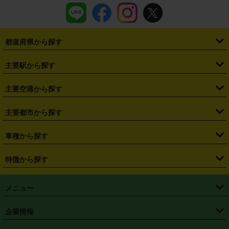
都道府県から探す
・
北海道
・
青森県
・
岩手県
・
宮城県
・
秋田県
・
山形県
主要駅から探す
・
福島県
・
東京都
・
神奈川県
・
埼玉県
・
千葉県
・
茨城県
・
札幌駅
・
仙台駅
・
新宿駅
・
池袋駅
・
渋谷駅
・
東京駅
主要空港から探す
・
栃木県
・
群馬県
・
山梨県
・
愛知県
・
静岡県
・
岐阜県
・
横浜駅
・
川崎駅
・
大宮駅
・
西船橋駅
・
柏駅
・
名古屋駅
・
新千歳空港
・
仙台空港
主要都市から探す
・
長野県
・
新潟県
・
富山県
・
石川県
・
福井県
・
大阪府
・
大阪駅
・
難波駅
・
三宮駅
・
京都駅
・
広島駅
・
博多駅
・
成田空港
・
羽田空港
・
兵庫県
・
京都府
・
滋賀県
・
和歌山県
・
奈良県
・
三重県
・
札幌市
・
仙台市
車種から探す
・
熊本駅
・
那覇空港駅
・
中部国際空港セントレア
・
関西国際空港
・
鳥取県
・
島根県
・
岡山県
・
広島県
・
山口県
・
徳島県
・
千葉市
・
さいたま市
・
軽自動車
・
コンパクトカー
・
ステーションワゴン・セダン
特徴から探す
・
大阪国際空港（伊丹空港）
・
神戸空港
・
香川県
・
愛媛県
・
高知県
・
福岡県
・
佐賀県
・
長崎県
・
横浜市
・
川崎市
・
ミニバン・ワンボックス
・
高級ミニバン・ワンボックス
・
SUV
・
岡山空港
・
徳島空港
・
ハイブリッド
・
宅配レンタカー
・
ETCカードレンタル
・
熊本県
・
大分県
・
宮崎県
・
鹿児島県
・
沖縄県
・
相模原市
・
新潟市
メニュー
・
軽トラック・商用バン
・
福岡空港
・
鹿児島空港
・
長期レンタル
・
深夜時間帯レンタル
・
免責補償プラス
・
静岡市
・
浜松市
・
・
トラック・バン
トップページ
・
はじめての方へ
・
ご利用案内
(タウンエースバン、ライトエースバン等)
企業情報
・
那覇空港
・
パーフェクト補償
・
スタッドレスタイヤ
・
直前予約
・
名古屋市
・
京都市
・
・
トラック・バン
ベストレート保証
・
予約から返却まで
・
・
店舗オリジナル
利用シーン別ガイ
(ハイエースバン・キャラバン等)