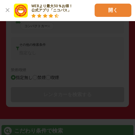
WEBより最大30％お得！

開く
公式アプリ「ニコパス」
車両タイプ
コンパクトカー
その他の検索条件
指定なし
禁煙/喫煙
指定無し
禁煙
喫煙
レンタカーを検索する
こだわり条件で検索