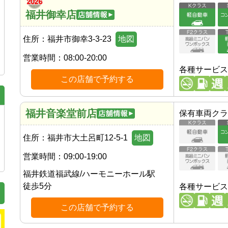
福井御幸店
住所：
福井市御幸3-3-23
地図
営業時間：
08:00-20:00
各種サービス
この店舗で予約する
福井音楽堂前店
保有車両クラ
住所：
福井市大土呂町12-5-1
地図
営業時間：
09:00-19:00
福井鉄道福武線
/
ハーモニーホール駅
徒歩
5
分
各種サービス
この店舗で予約する