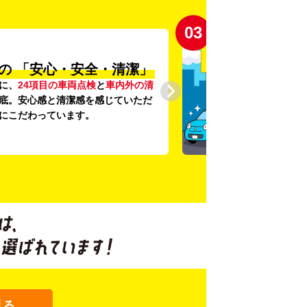
04
登録から4年未満の
しい車がいっぱい♪
未満の新しいクルマ
を多数導入し、
提供を追求しています。もちろん追
です。
見る