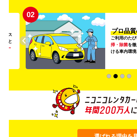
03
清潔」
新
外の清
登録から4年
いただ
快適な車両の
加料金は0円
選ばれる理由を