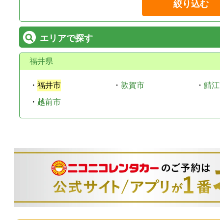
絞り込む
エリアで探す
福井県
・
福井市
・
敦賀市
・
鯖江
・
越前市