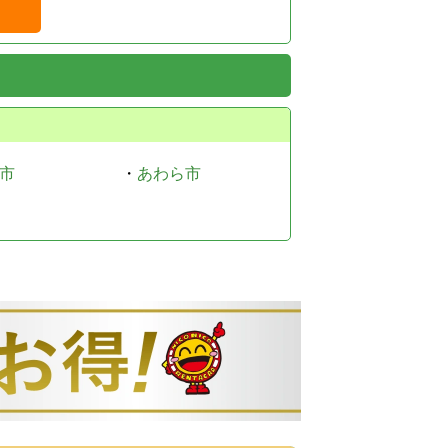
市
・
あわら市