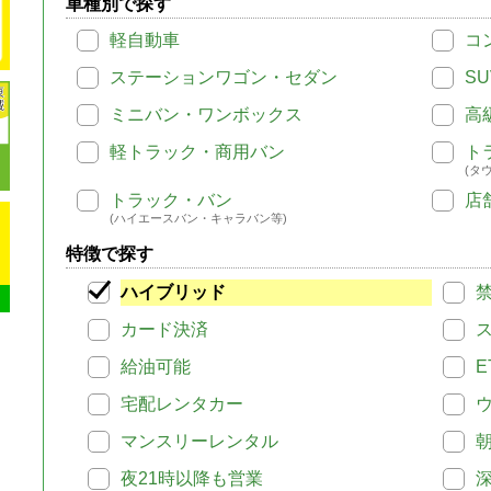
車種別で探す
軽自動車
コ
ステーションワゴン・セダン
SU
ミニバン・ワンボックス
高
軽トラック・商用バン
ト
(タ
トラック・バン
店
(ハイエースバン・キャラバン等)
特徴で探す
ハイブリッド
カード決済
給油可能
E
宅配レンタカー
マンスリーレンタル
夜21時以降も営業