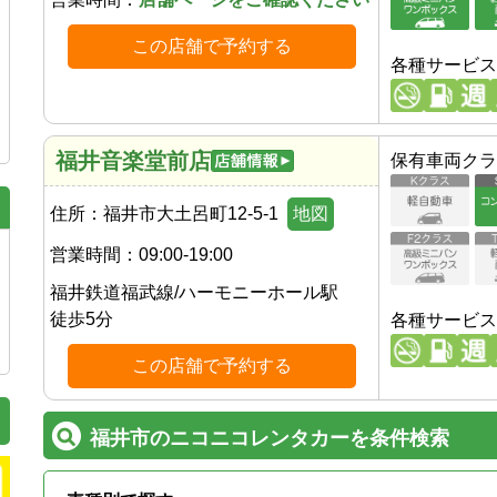
この店舗で予約する
各種サービス
福井音楽堂前店
保有車両クラ
住所：
福井市大土呂町12-5-1
地図
営業時間：
09:00-19:00
福井鉄道福武線
/
ハーモニーホール駅
徒歩
5
分
各種サービス
この店舗で予約する
福井市のニコニコレンタカーを条件検索