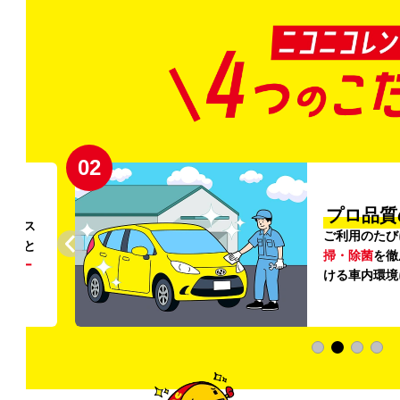
02
円〜
プロ品質
リンス
ご利用のたび
ること
掃・除菌
を徹
う
リー
ける車内環境