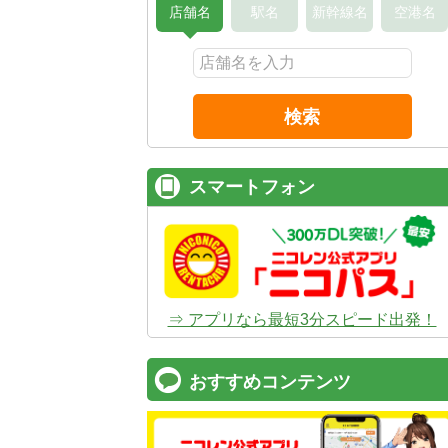
店舗名
駅名
新幹線名
空港名
検索
スマートフォン
⇒ アプリなら最短3分スピード出発！
おすすめコンテンツ