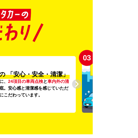
03
の
「安心・安全・清潔」
に、
24項目の車両点検
と
車内外の清
底。安心感と清潔感を感じていただ
にこだわっています。