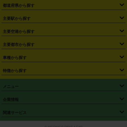
都道府県から探す
・
北海道
・
青森県
・
岩手県
・
宮城県
・
秋田県
・
山形県
主要駅から探す
・
福島県
・
東京都
・
神奈川県
・
埼玉県
・
千葉県
・
茨城県
・
札幌駅
・
仙台駅
・
新宿駅
・
池袋駅
・
渋谷駅
・
東京駅
主要空港から探す
・
栃木県
・
群馬県
・
山梨県
・
愛知県
・
静岡県
・
岐阜県
・
横浜駅
・
川崎駅
・
大宮駅
・
西船橋駅
・
柏駅
・
名古屋駅
・
新千歳空港
・
仙台空港
主要都市から探す
・
長野県
・
新潟県
・
富山県
・
石川県
・
福井県
・
大阪府
・
大阪駅
・
難波駅
・
三宮駅
・
京都駅
・
広島駅
・
博多駅
・
成田空港
・
羽田空港
・
兵庫県
・
京都府
・
滋賀県
・
和歌山県
・
奈良県
・
三重県
・
札幌市
・
仙台市
車種から探す
・
熊本駅
・
那覇空港駅
・
中部国際空港セントレア
・
関西国際空港
・
鳥取県
・
島根県
・
岡山県
・
広島県
・
山口県
・
徳島県
・
千葉市
・
さいたま市
・
軽自動車
・
コンパクトカー
・
ステーションワゴン・セダン
特徴から探す
・
大阪国際空港（伊丹空港）
・
神戸空港
・
香川県
・
愛媛県
・
高知県
・
福岡県
・
佐賀県
・
長崎県
・
横浜市
・
川崎市
・
ミニバン・ワンボックス
・
高級ミニバン・ワンボックス
・
SUV
・
岡山空港
・
徳島空港
・
ハイブリッド
・
宅配レンタカー
・
ETCカードレンタル
・
熊本県
・
大分県
・
宮崎県
・
鹿児島県
・
沖縄県
・
相模原市
・
新潟市
メニュー
・
軽トラック・商用バン
・
福岡空港
・
鹿児島空港
・
長期レンタル
・
深夜時間帯レンタル
・
免責補償プラス
・
静岡市
・
浜松市
・
・
トラック・バン
トップページ
・
はじめての方へ
・
ご利用案内
(タウンエースバン、ライトエースバン等)
企業情報
・
那覇空港
・
パーフェクト補償
・
スタッドレスタイヤ
・
直前予約
・
名古屋市
・
京都市
・
・
トラック・バン
ベストレート保証
・
予約から返却まで
・
・
店舗オリジナル
利用シーン別ガイ
(ハイエースバン・キャラバン等)
・
・
ニコパス(アプリ)
会社概要
・
ニュース
・
国際運転免許証
・
フランチャイズ募集
・
営業時間外返却サービス
・
個人情報保護
関連サービス
・
大阪市
・
堺市
ド
・
・
レッカー搬送サービス
カスタマーハラスメントに対する基本方針
・
神戸市
・
岡山市
・
・
車種・料金
カーリースなら「定額ニコノリパック」
・
店舗を探す
・
キャンペーン
© NICONICO RENT A CAR