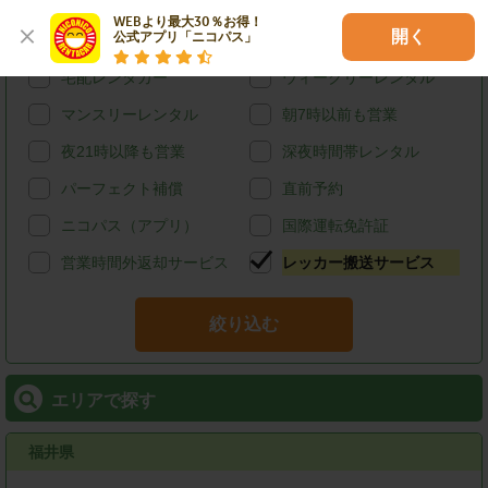
カード決済
スタッドレス
WEBより最大30％お得！

開く
公式アプリ「ニコパス」
給油可能
ETCレンタル
宅配レンタカー
ウィークリーレンタル
マンスリーレンタル
朝7時以前も営業
夜21時以降も営業
深夜時間帯レンタル
パーフェクト補償
直前予約
ニコパス（アプリ）
国際運転免許証
営業時間外返却サービス
レッカー搬送サービス
絞り込む
エリアで探す
福井県