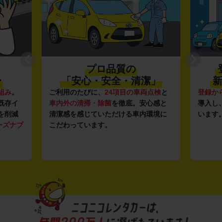
プロ品質の
〜
「安心・安全・清潔」
新
組み
。
ご利用のたびに、
24項目の車両点検
と
登録か
既存イ
車内外の清掃・除菌
を徹底。安心感と
導入し
を削減
清潔感を感じていただける車内環境に
います
ーズナブ
こだわっています。