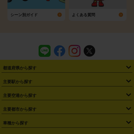
シーン別ガイド
よくある質問
都道府県から探す
・
北海道
・
青森県
・
岩手県
・
宮城県
・
秋田県
・
山形県
主要駅から探す
・
福島県
・
東京都
・
神奈川県
・
埼玉県
・
千葉県
・
茨城県
・
札幌駅
・
仙台駅
・
新宿駅
・
池袋駅
・
渋谷駅
・
東京駅
主要空港から探す
・
栃木県
・
群馬県
・
山梨県
・
愛知県
・
静岡県
・
岐阜県
・
横浜駅
・
川崎駅
・
大宮駅
・
西船橋駅
・
柏駅
・
名古屋駅
・
新千歳空港
・
仙台空港
主要都市から探す
・
長野県
・
新潟県
・
富山県
・
石川県
・
福井県
・
大阪府
・
大阪駅
・
難波駅
・
三宮駅
・
京都駅
・
広島駅
・
博多駅
・
成田空港
・
羽田空港
・
兵庫県
・
京都府
・
滋賀県
・
和歌山県
・
奈良県
・
三重県
・
札幌市
・
仙台市
車種から探す
・
熊本駅
・
那覇空港駅
・
中部国際空港セントレア
・
関西国際空港
・
鳥取県
・
島根県
・
岡山県
・
広島県
・
山口県
・
徳島県
・
千葉市
・
さいたま市
・
軽自動車
・
コンパクトカー
・
ステーションワゴン・セダン