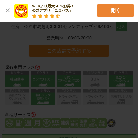
WEBより最大30％お得！

開く
今治馬越町店
公式アプリ「ニコパス」
住所：
今治市馬越町3-3-31セレンディップビル103号
地図
営業時間：
08:00-20:00
この店舗で予約する
保有車両クラス
各種サービス