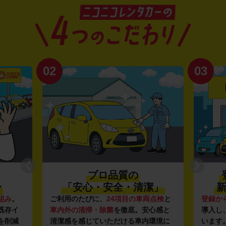
02
03
プロ品質の
〜
「安心・安全・清潔」
新
組み
。
ご利用のたびに、
24項目の車両点検
と
登録か
既存イ
車内外の清掃・除菌
を徹底。安心感と
導入し
を削減
清潔感を感じていただける車内環境に
います