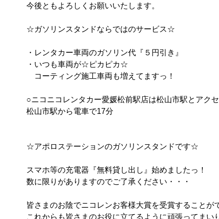
今後ともよろしくお願いいたします。

☆ガソリンスタンドならではのサービス☆

・レンタカー車両のガソリン代『５円引き』

・いつも車両が☆ピカピカ☆

　コーティング施工車両も増えてますっ！

○ニコニコレンタカー愛媛松前駅店は松山市駅とアクセス抜
松山市駅から電車で17分

☆アポロステーションのガソリンスタンドです☆

スマホ等の充電器『無料貸し出し』始めましたっ！

数に限りがありますのでご了承ください・・・

皆さまのお陰でニコレンお客様大賞を受賞することができ
これからも皆さまのお役に立てるように頑張ってまいります