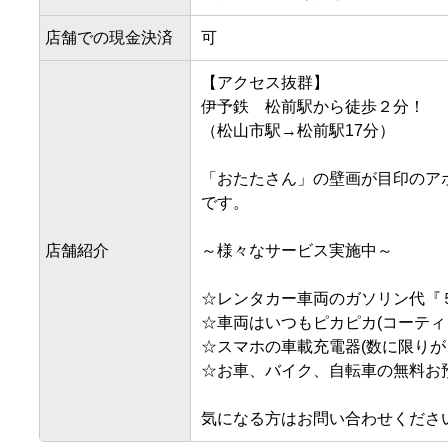
店舗での現金決済
可
【アクセス抜群】

伊予鉄　松前駅から徒歩２分！

（松山市駅→松前駅17分）

「おたたさん」の壁画が目印のア
です。

店舗紹介
～様々なサービス実施中～

☆レンタカー車両のガソリン代『５
☆車両はいつもピカピカ(コーティ
☆スマホの車載充電器(数に限りがご
☆お車、バイク、自転車の無料お預
気になる方はお問い合わせくださ