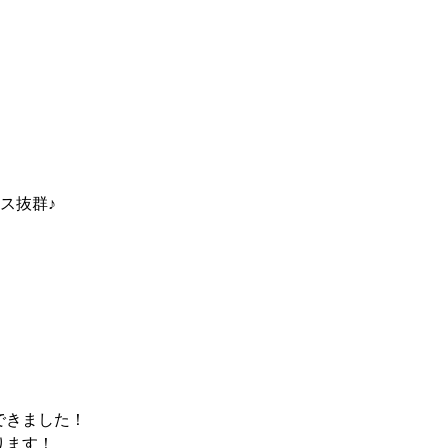
群♪

ました！

！
