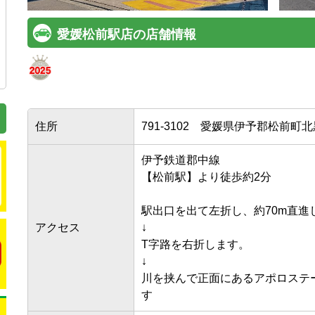
愛媛松前駅店の店舗情報
住所
791-3102
愛媛県伊予郡松前町北黒
伊予鉄道郡中線

【松前駅】より徒歩約2分

駅出口を出て左折し、約70m直進しま
アクセス
↓

T字路を右折します。

↓

川を挟んで正面にあるアポロステ
す