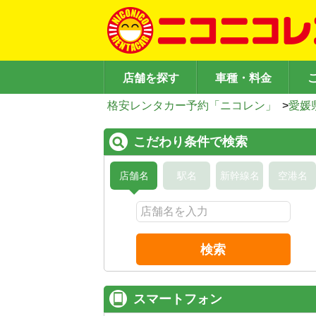
店舗を探す
車種・料金
格安レンタカー予約「ニコレン」
>
愛媛
こだわり条件で検索
店舗名
駅名
新幹線名
空港名
検索
スマートフォン