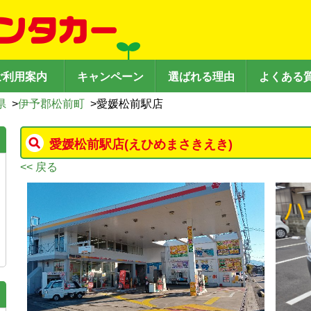
ご利用案内
キャンペーン
選ばれる理由
よくある
県
>
伊予郡松前町
>
愛媛松前駅店
愛媛松前駅店
(えひめまさきえき)
<< 戻る