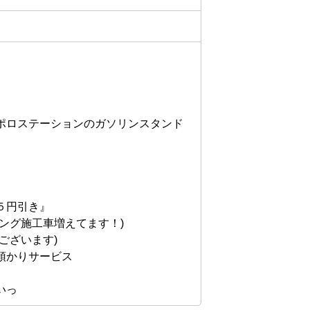
ポロステーションのガソリンスタンド
円引き』

ング施工車増えてます！)

ざいます)

かりサービス

いっ