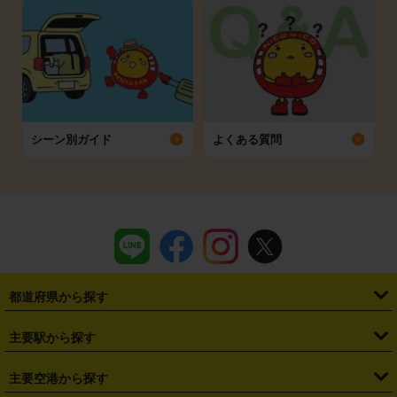
シーン別ガイド
よくある質問
都道府県から探す
・
北海道
・
青森県
・
岩手県
・
宮城県
・
秋田県
・
山形県
主要駅から探す
・
福島県
・
東京都
・
神奈川県
・
埼玉県
・
千葉県
・
茨城県
・
札幌駅
・
仙台駅
・
新宿駅
・
池袋駅
・
渋谷駅
・
東京駅
主要空港から探す
・
栃木県
・
群馬県
・
山梨県
・
愛知県
・
静岡県
・
岐阜県