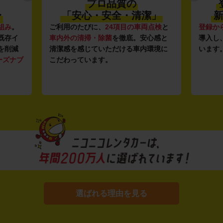
プロ品質の
〜
「安心・安全・清潔」
新
組み
。
ご利用のたびに、
24項目の車両点検
と
登録か
既存イ
車内外の清掃・除菌
を徹底。安心感と
導入し
を削減
清潔感を感じていただける車内環境に
います
ーズナブ
こだわっています。
選ばれる理由を見る