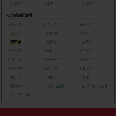
・
若葉区
・
緑区
・
美浜区
その他市区町村
・
銚子市
・
市川市
・
船橋市
・
館山市
・
木更津市
・
松戸市
・
野田市
・
茂原市
・
成田市
・
佐倉市
・
柏市
・
市原市
・
流山市
・
八千代市
・
鴨川市
・
鎌ケ谷市
・
君津市
・
浦安市
・
袖ケ浦市
・
印西市
・
富里市
・
匝瑳市
・
大網白里市
・
山武郡横芝光町
・
長生郡一宮町