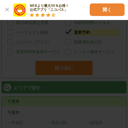
宅配レンタカー
ウィークリーレンタル
WEBより最大30％お得！

開く
公式アプリ「ニコパス」
マンスリーレンタル
朝7時以前も営業
夜21時以降も営業
深夜時間帯レンタル
パーフェクト補償
直前予約
ニコパス（アプリ）
国際運転免許証
営業時間外返却サービス
レッカー搬送サービス
絞り込む
エリアで探す
千葉県
千葉市
・
中央区
・
花見川区
・
稲毛区