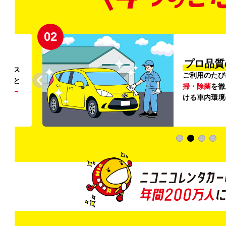
02
円〜
プロ品質
リンス
ご利用のたび
ること
掃・除菌
を徹
う
リー
ける車内環境