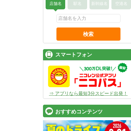
店舗名
駅名
新幹線名
空港名
検索
スマートフォン
⇒ アプリなら最短3分スピード出発！
おすすめコンテンツ