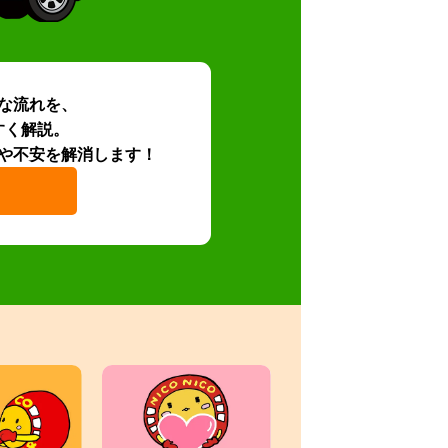
な流れを、
すく解説。
や不安を解消します！