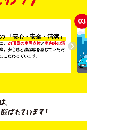
03
の
「安心・安全・清潔」
に、
24項目の車両点検
と
車内外の清
底。安心感と清潔感を感じていただ
にこだわっています。