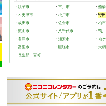
・
銚子市
・
市川市
・
船橋
・
木更津市
・
松戸市
・
野田
・
成田市
・
佐倉市
・
柏市
・
流山市
・
八千代市
・
鴨川
・
君津市
・
浦安市
・
袖ケ
・
富里市
・
匝瑳市
・
大網
・
長生郡一宮町