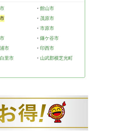
市
・
館山市
市
・
茂原市
・
市原市
市
・
鎌ケ谷市
浦市
・
印西市
白里市
・
山武郡横芝光町