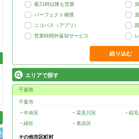
夜21時以降も営業
パーフェクト補償
ニコパス（アプリ）
営業時間外返却サービス
絞り込む
エリアで探す
千葉県
千葉市
・
中央区
・
花見川区
・
稲毛
・
緑区
・
美浜区
その他市区町村