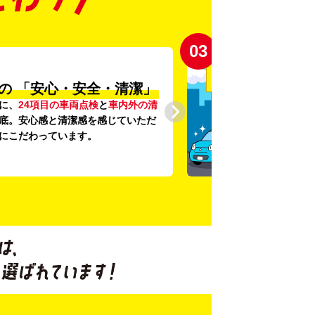
03
の
「安心・安全・清潔」
に、
24項目の車両点検
と
車内外の清
底。安心感と清潔感を感じていただ
にこだわっています。