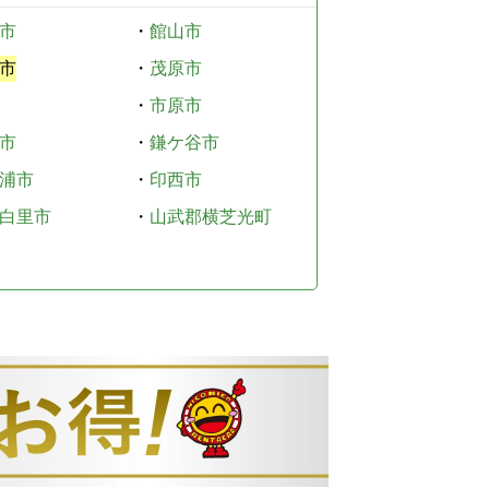
市
・
館山市
市
・
茂原市
・
市原市
市
・
鎌ケ谷市
浦市
・
印西市
白里市
・
山武郡横芝光町