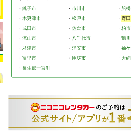
・
銚子市
・
市川市
・
船橋
・
木更津市
・
松戸市
・
野田
・
成田市
・
佐倉市
・
柏市
・
流山市
・
八千代市
・
鴨川
・
君津市
・
浦安市
・
袖ケ
・
富里市
・
匝瑳市
・
大網
・
長生郡一宮町