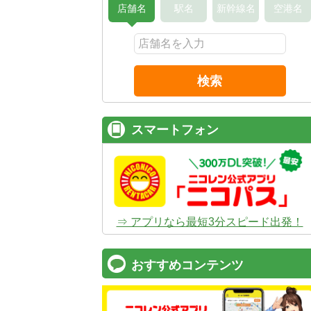
店舗名
駅名
新幹線名
空港名
検索
スマートフォン
⇒ アプリなら最短3分スピード出発！
おすすめコンテンツ