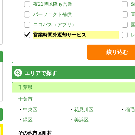
夜21時以降も営業
パーフェクト補償
ニコパス（アプリ）
営業時間外返却サービス
絞り込む
エリアで探す
千葉県
千葉市
・
中央区
・
花見川区
・
稲毛
・
緑区
・
美浜区
その他市区町村