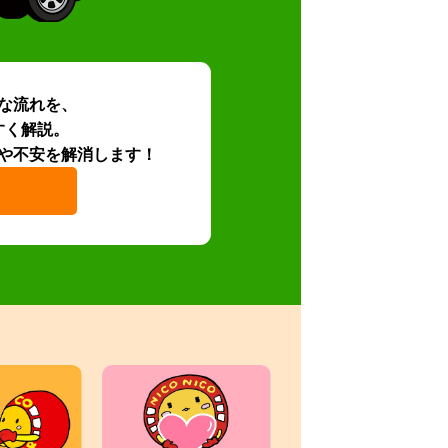
な流れを、
すく解説。
や不安を解消します！