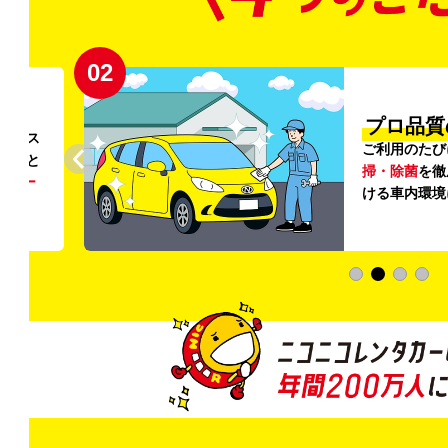
02
円〜
プロ品質
リンス
ご利用のたび
ること
掃・除菌
を徹
う
リー
ける車内環境