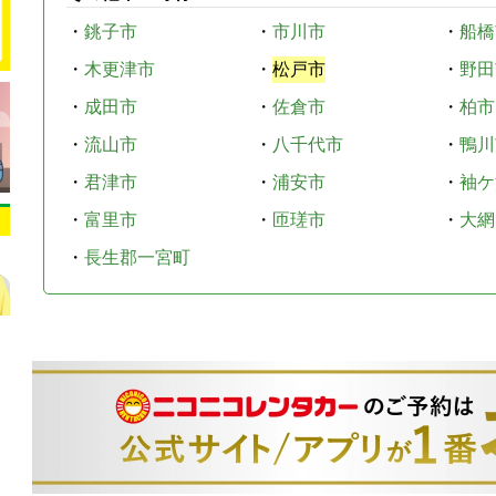
・
銚子市
・
市川市
・
船橋
・
木更津市
・
松戸市
・
野田
・
成田市
・
佐倉市
・
柏市
・
流山市
・
八千代市
・
鴨川
・
君津市
・
浦安市
・
袖ケ
・
富里市
・
匝瑳市
・
大網
・
長生郡一宮町