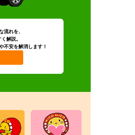
な流れを、
すく解説。
や不安を解消します！