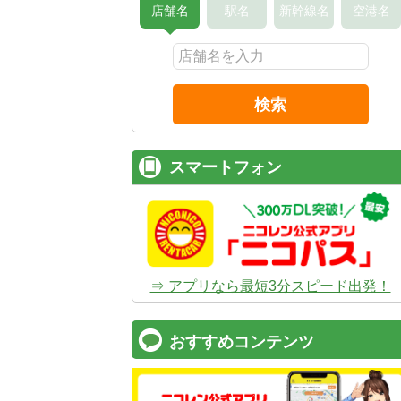
店舗名
駅名
新幹線名
空港名
検索
スマートフォン
⇒ アプリなら最短3分スピード出発！
おすすめコンテンツ