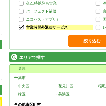
夜21時以降も営業
パーフェクト補償
ニコパス（アプリ）
営業時間外返却サービス
絞り込む
エリアで探す
千葉県
千葉市
・
中央区
・
花見川区
・
稲毛
・
緑区
・
美浜区
その他市区町村