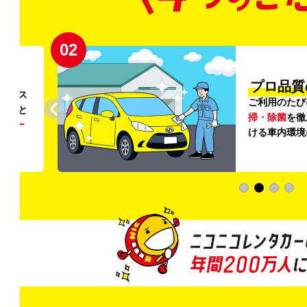
02
円〜
プロ品質
リンス
ご利用のたび
ること
掃・除菌
を徹
う
リー
ける車内環境