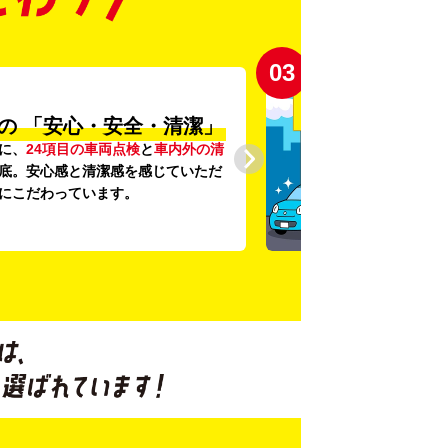
03
の
「安心・安全・清潔」
に、
24項目の車両点検
と
車内外の清
底。安心感と清潔感を感じていただ
にこだわっています。