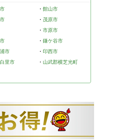
市
・
館山市
市
・
茂原市
・
市原市
市
・
鎌ケ谷市
浦市
・
印西市
白里市
・
山武郡横芝光町