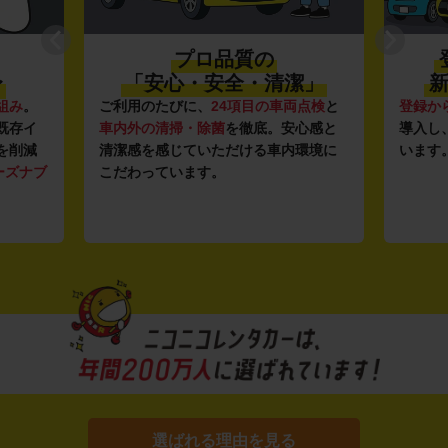
プロ品質の
〜
「安心・安全・清潔」
新
組み
。
ご利用のたびに、
24項目の車両点検
と
登録か
既存イ
車内外の清掃・除菌
を徹底。安心感と
導入し
を削減
清潔感を感じていただける車内環境に
います
ーズナブ
こだわっています。
選ばれる理由を見る