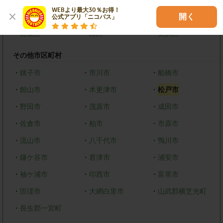
WEBより最大30％お得！

・
中央区
・
花見川区
・
稲毛区
開く
公式アプリ「ニコパス」
・
若葉区
・
緑区
・
美浜区
その他市区町村
・
銚子市
・
市川市
・
船橋市
・
館山市
・
木更津市
・
松戸市
・
野田市
・
茂原市
・
成田市
・
佐倉市
・
柏市
・
市原市
・
流山市
・
八千代市
・
鴨川市
・
鎌ケ谷市
・
君津市
・
浦安市
・
袖ケ浦市
・
印西市
・
富里市
・
匝瑳市
・
大網白里市
・
山武郡横芝光町
・
長生郡一宮町