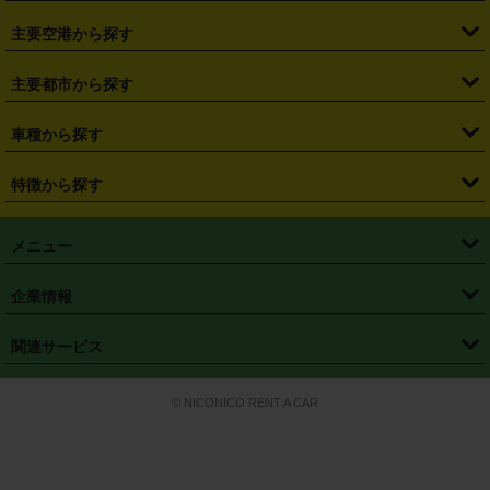
・
福島県
・
東京都
・
神奈川県
・
埼玉県
・
千葉県
・
茨城県
・
札幌駅
・
仙台駅
・
新宿駅
・
池袋駅
・
渋谷駅
・
東京駅
主要空港から探す
・
栃木県
・
群馬県
・
山梨県
・
愛知県
・
静岡県
・
岐阜県
・
横浜駅
・
川崎駅
・
大宮駅
・
西船橋駅
・
柏駅
・
名古屋駅
・
新千歳空港
・
仙台空港
主要都市から探す
・
長野県
・
新潟県
・
富山県
・
石川県
・
福井県
・
大阪府
・
大阪駅
・
難波駅
・
三宮駅
・
京都駅
・
広島駅
・
博多駅
・
成田空港
・
羽田空港
・
兵庫県
・
京都府
・
滋賀県
・
和歌山県
・
奈良県
・
三重県
・
札幌市
・
仙台市
車種から探す
・
熊本駅
・
那覇空港駅
・
中部国際空港セントレア
・
関西国際空港
・
鳥取県
・
島根県
・
岡山県
・
広島県
・
山口県
・
徳島県
・
千葉市
・
さいたま市
・
軽自動車
・
コンパクトカー
・
ステーションワゴン・セダン
特徴から探す
・
大阪国際空港（伊丹空港）
・
神戸空港
・
香川県
・
愛媛県
・
高知県
・
福岡県
・
佐賀県
・
長崎県
・
横浜市
・
川崎市
・
ミニバン・ワンボックス
・
高級ミニバン・ワンボックス
・
SUV
・
岡山空港
・
徳島空港
・
ハイブリッド
・
宅配レンタカー
・
ETCカードレンタル
・
熊本県
・
大分県
・
宮崎県
・
鹿児島県
・
沖縄県
・
相模原市
・
新潟市
メニュー
・
軽トラック・商用バン
・
福岡空港
・
鹿児島空港
・
長期レンタル
・
深夜時間帯レンタル
・
免責補償プラス
・
静岡市
・
浜松市
・
・
トラック・バン
トップページ
・
はじめての方へ
・
ご利用案内
(タウンエースバン、ライトエースバン等)
企業情報
・
那覇空港
・
パーフェクト補償
・
スタッドレスタイヤ
・
直前予約
・
名古屋市
・
京都市
・
・
トラック・バン
ベストレート保証
・
予約から返却まで
・
・
店舗オリジナル
利用シーン別ガイ
(ハイエースバン・キャラバン等)
・
・
ニコパス(アプリ)
会社概要
・
ニュース
・
国際運転免許証
・
フランチャイズ募集
・
営業時間外返却サービス
・
個人情報保護
関連サービス
・
大阪市
・
堺市
ド
・
・
レッカー搬送サービス
カスタマーハラスメントに対する基本方針
・
神戸市
・
岡山市
・
・
車種・料金
カーリースなら「定額ニコノリパック」
・
店舗を探す
・
キャンペーン
© NICONICO RENT A CAR
・
特定商取引法に基づく表記
・
旅行業約款
・
広島市
・
北九州市
・
・
会員特典
超短期カーリースの「ニコリース」
・
選ばれる理由
・
安心・安全への取
り組み
・
福岡市
・
熊本市
・
清潔・快適な車内
・
徹底した車両点検
・
新しいクルマ