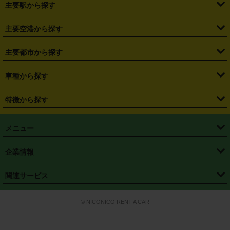
主要駅から探す
・
福島県
・
東京都
・
神奈川県
・
埼玉県
・
千葉県
・
茨城県
・
札幌駅
・
仙台駅
・
新宿駅
・
池袋駅
・
渋谷駅
・
東京駅
主要空港から探す
・
栃木県
・
群馬県
・
山梨県
・
愛知県
・
静岡県
・
岐阜県
・
横浜駅
・
川崎駅
・
大宮駅
・
西船橋駅
・
柏駅
・
名古屋駅
・
新千歳空港
・
仙台空港
主要都市から探す
・
長野県
・
新潟県
・
富山県
・
石川県
・
福井県
・
大阪府
・
大阪駅
・
難波駅
・
三宮駅
・
京都駅
・
広島駅
・
博多駅
・
成田空港
・
羽田空港
・
兵庫県
・
京都府
・
滋賀県
・
和歌山県
・
奈良県
・
三重県
・
札幌市
・
仙台市
車種から探す
・
熊本駅
・
那覇空港駅
・
中部国際空港セントレア
・
関西国際空港
・
鳥取県
・
島根県
・
岡山県
・
広島県
・
山口県
・
徳島県
・
千葉市
・
さいたま市
・
軽自動車
・
コンパクトカー
・
ステーションワゴン・セダン
特徴から探す
・
大阪国際空港（伊丹空港）
・
神戸空港
・
香川県
・
愛媛県
・
高知県
・
福岡県
・
佐賀県
・
長崎県
・
横浜市
・
川崎市
・
ミニバン・ワンボックス
・
高級ミニバン・ワンボックス
・
SUV
・
岡山空港
・
徳島空港
・
ハイブリッド
・
宅配レンタカー
・
ETCカードレンタル
・
熊本県
・
大分県
・
宮崎県
・
鹿児島県
・
沖縄県
・
相模原市
・
新潟市
メニュー
・
軽トラック・商用バン
・
福岡空港
・
鹿児島空港
・
長期レンタル
・
深夜時間帯レンタル
・
免責補償プラス
・
静岡市
・
浜松市
・
・
トラック・バン
トップページ
・
はじめての方へ
・
ご利用案内
(タウンエースバン、ライトエースバン等)
企業情報
・
那覇空港
・
パーフェクト補償
・
スタッドレスタイヤ
・
直前予約
・
名古屋市
・
京都市
・
・
トラック・バン
ベストレート保証
・
予約から返却まで
・
・
店舗オリジナル
利用シーン別ガイ
(ハイエースバン・キャラバン等)
・
・
ニコパス(アプリ)
会社概要
・
ニュース
・
国際運転免許証
・
フランチャイズ募集
・
営業時間外返却サービス
・
個人情報保護
関連サービス
・
大阪市
・
堺市
ド
・
・
レッカー搬送サービス
カスタマーハラスメントに対する基本方針
・
神戸市
・
岡山市
・
・
車種・料金
カーリースなら「定額ニコノリパック」
・
店舗を探す
・
キャンペーン
© NICONICO RENT A CAR
・
特定商取引法に基づく表記
・
旅行業約款
・
広島市
・
北九州市
・
・
会員特典
超短期カーリースの「ニコリース」
・
選ばれる理由
・
安心・安全への取
り組み
・
福岡市
・
熊本市