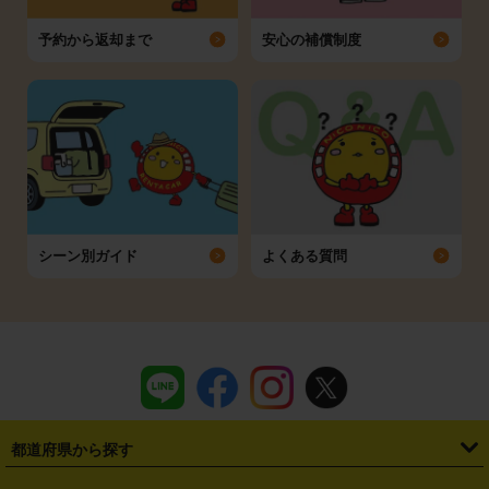
予約から返却まで
安心の補償制度
シーン別ガイド
よくある質問
都道府県から探す
・
北海道
・
青森県
・
岩手県
・
宮城県
・
秋田県
・
山形県