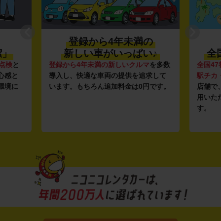
登録から4年未満の
潔」
新しい車がいっぱい♪
全
点検
と
登録から4年未満の新しいクルマ
を多数
全国47
心感と
導入し、快適な車両の提供を追求して
駅チカ
環境に
います。もちろん追加料金は0円です。
店舗で
用いた
す。