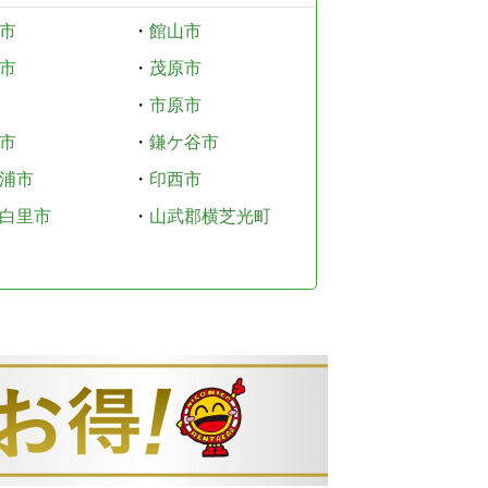
市
・
館山市
市
・
茂原市
・
市原市
市
・
鎌ケ谷市
浦市
・
印西市
白里市
・
山武郡横芝光町