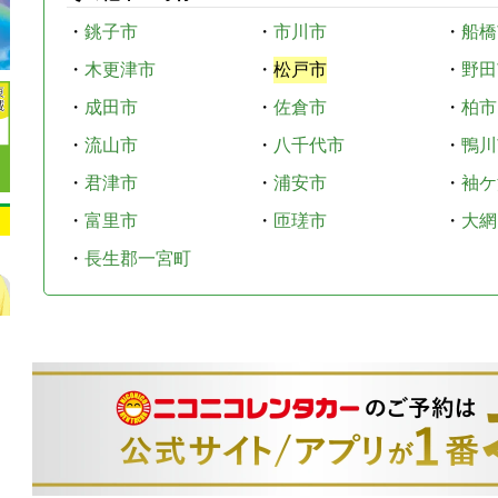
・
銚子市
・
市川市
・
船橋
・
木更津市
・
松戸市
・
野田
・
成田市
・
佐倉市
・
柏市
・
流山市
・
八千代市
・
鴨川
・
君津市
・
浦安市
・
袖ケ
・
富里市
・
匝瑳市
・
大網
・
長生郡一宮町