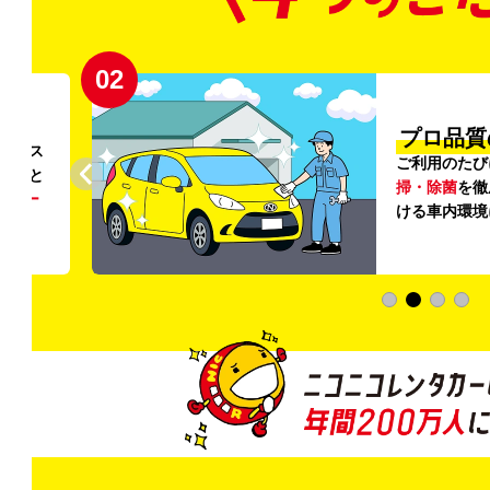
02
円〜
プロ品質
リンス
ご利用のたび
ること
掃・除菌
を徹
う
リー
ける車内環境