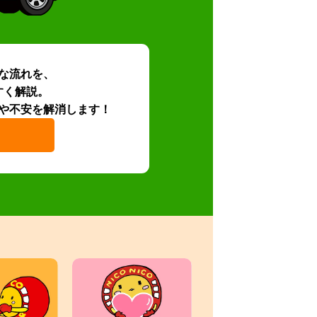
な流れを、
すく解説。
や不安を解消します！