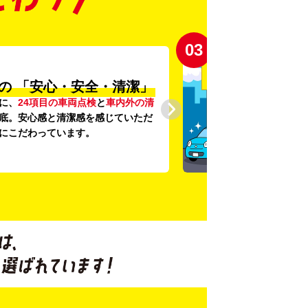
03
の
「安心・安全・清潔」
に、
24項目の車両点検
と
車内外の清
底。安心感と清潔感を感じていただ
にこだわっています。