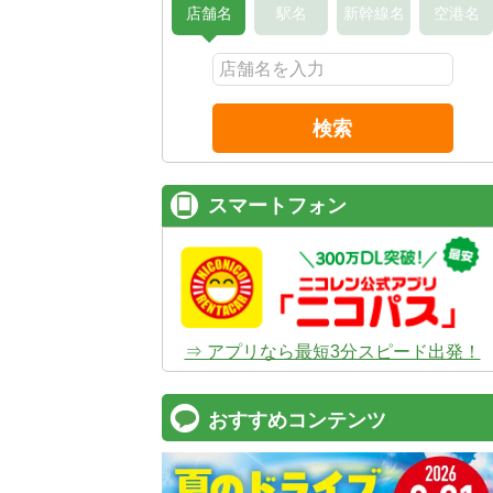
店舗名
駅名
新幹線名
空港名
検索
スマートフォン
⇒ アプリなら最短3分スピード出発！
おすすめコンテンツ