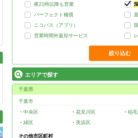
夜21時以降も営業
パーフェクト補償
ニコパス（アプリ）
営業時間外返却サービス
絞り込む
エリアで探す
千葉県
千葉市
・
中央区
・
花見川区
・
稲毛
・
緑区
・
美浜区
その他市区町村