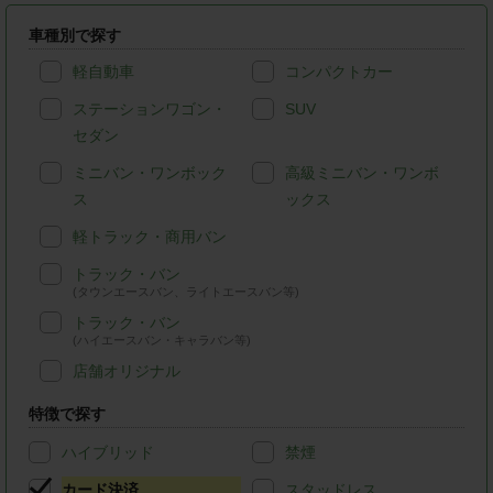
車種別で探す
軽自動車
コンパクトカー
ステーションワゴン・
SUV
セダン
ミニバン・ワンボック
高級ミニバン・ワンボ
ス
ックス
軽トラック・商用バン
トラック・バン
(タウンエースバン、ライトエースバン等)
トラック・バン
(ハイエースバン・キャラバン等)
店舗オリジナル
特徴で探す
ハイブリッド
禁煙
カード決済
スタッドレス