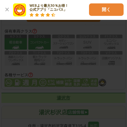
営業時間：
店舗ページをご確認ください
WEBより最大30％お得！

開く
公式アプリ「ニコパス」
この店舗で予約する
保有車両クラス
各種サービス
湯沢市
湯沢杉沢店
住所：
湯沢市杉沢字森道下115-4
地図