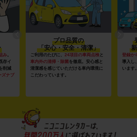
プロ品質の
〜
「安心・安全・清潔」
新
組み
。
ご利用のたびに、
24項目の車両点検
と
登録か
既存イ
車内外の清掃・除菌
を徹底。安心感と
導入し
を削減
清潔感を感じていただける車内環境に
います
ーズナブ
こだわっています。