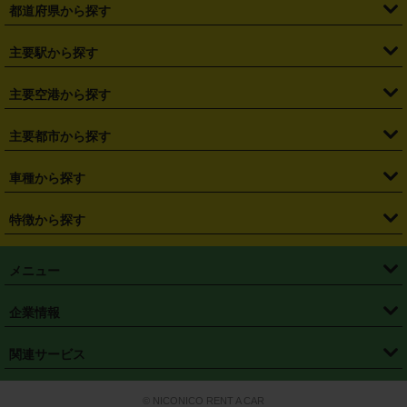
都道府県から探す
・
北海道
・
青森県
・
岩手県
・
宮城県
・
秋田県
・
山形県
主要駅から探す
・
福島県
・
東京都
・
神奈川県
・
埼玉県
・
千葉県
・
茨城県
・
札幌駅
・
仙台駅
・
新宿駅
・
池袋駅
・
渋谷駅
・
東京駅
主要空港から探す
・
栃木県
・
群馬県
・
山梨県
・
愛知県
・
静岡県
・
岐阜県
・
横浜駅
・
川崎駅
・
大宮駅
・
西船橋駅
・
柏駅
・
名古屋駅
・
新千歳空港
・
仙台空港
主要都市から探す
・
長野県
・
新潟県
・
富山県
・
石川県
・
福井県
・
大阪府
・
大阪駅
・
難波駅
・
三宮駅
・
京都駅
・
広島駅
・
博多駅
・
成田空港
・
羽田空港
・
兵庫県
・
京都府
・
滋賀県
・
和歌山県
・
奈良県
・
三重県
・
札幌市
・
仙台市
車種から探す
・
熊本駅
・
那覇空港駅
・
中部国際空港セントレア
・
関西国際空港
・
鳥取県
・
島根県
・
岡山県
・
広島県
・
山口県
・
徳島県
・
千葉市
・
さいたま市
・
軽自動車
・
コンパクトカー
・
ステーションワゴン・セダン
特徴から探す
・
大阪国際空港（伊丹空港）
・
神戸空港
・
香川県
・
愛媛県
・
高知県
・
福岡県
・
佐賀県
・
長崎県
・
横浜市
・
川崎市
・
ミニバン・ワンボックス
・
高級ミニバン・ワンボックス
・
SUV
・
岡山空港
・
徳島空港
・
ハイブリッド
・
宅配レンタカー
・
ETCカードレンタル
・
熊本県
・
大分県
・
宮崎県
・
鹿児島県
・
沖縄県
・
相模原市
・
新潟市
メニュー
・
軽トラック・商用バン
・
福岡空港
・
鹿児島空港
・
長期レンタル
・
深夜時間帯レンタル
・
免責補償プラス
・
静岡市
・
浜松市
・
・
トラック・バン
トップページ
・
はじめての方へ
・
ご利用案内
(タウンエースバン、ライトエースバン等)
企業情報
・
那覇空港
・
パーフェクト補償
・
スタッドレスタイヤ
・
直前予約
・
名古屋市
・
京都市
・
・
トラック・バン
ベストレート保証
・
予約から返却まで
・
・
店舗オリジナル
利用シーン別ガイ
(ハイエースバン・キャラバン等)
・
・
ニコパス(アプリ)
会社概要
・
ニュース
・
国際運転免許証
・
フランチャイズ募集
・
営業時間外返却サービス
・
個人情報保護
関連サービス
・
大阪市
・
堺市
ド
・
・
レッカー搬送サービス
カスタマーハラスメントに対する基本方針
・
神戸市
・
岡山市
・
・
車種・料金
カーリースなら「定額ニコノリパック」
・
店舗を探す
・
キャンペーン
© NICONICO RENT A CAR