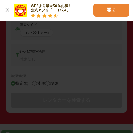
返却日時
WEBより最大30％お得！

2026年08月08日 (土)
06:00
開く
公式アプリ「ニコパス」
車両タイプ
コンパクトカー
その他の検索条件
指定なし
禁煙/喫煙
指定無し
禁煙
喫煙
レンタカーを検索する