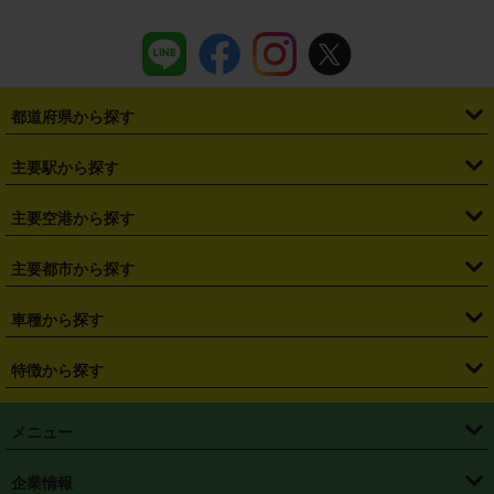
都道府県から探す
・
北海道
・
青森県
・
岩手県
・
宮城県
・
秋田県
・
山形県
主要駅から探す
・
福島県
・
東京都
・
神奈川県
・
埼玉県
・
千葉県
・
茨城県
・
札幌駅
・
仙台駅
・
新宿駅
・
池袋駅
・
渋谷駅
・
東京駅
主要空港から探す
・
栃木県
・
群馬県
・
山梨県
・
愛知県
・
静岡県
・
岐阜県
・
横浜駅
・
川崎駅
・
大宮駅
・
西船橋駅
・
柏駅
・
名古屋駅
・
新千歳空港
・
仙台空港
主要都市から探す
・
長野県
・
新潟県
・
富山県
・
石川県
・
福井県
・
大阪府
・
大阪駅
・
難波駅
・
三宮駅
・
京都駅
・
広島駅
・
博多駅
・
成田空港
・
羽田空港
・
兵庫県
・
京都府
・
滋賀県
・
和歌山県
・
奈良県
・
三重県
・
札幌市
・
仙台市
車種から探す
・
熊本駅
・
那覇空港駅
・
中部国際空港セントレア
・
関西国際空港
・
鳥取県
・
島根県
・
岡山県
・
広島県
・
山口県
・
徳島県
・
千葉市
・
さいたま市
・
軽自動車
・
コンパクトカー
・
ステーションワゴン・セダン
特徴から探す
・
大阪国際空港（伊丹空港）
・
神戸空港
・
香川県
・
愛媛県
・
高知県
・
福岡県
・
佐賀県
・
長崎県
・
横浜市
・
川崎市
・
ミニバン・ワンボックス
・
高級ミニバン・ワンボックス
・
SUV
・
岡山空港
・
徳島空港
・
ハイブリッド
・
宅配レンタカー
・
ETCカードレンタル
・
熊本県
・
大分県
・
宮崎県
・
鹿児島県
・
沖縄県
・
相模原市
・
新潟市
メニュー
・
軽トラック・商用バン
・
福岡空港
・
鹿児島空港
・
長期レンタル
・
深夜時間帯レンタル
・
免責補償プラス
・
静岡市
・
浜松市
・
・
トラック・バン
トップページ
・
はじめての方へ
・
ご利用案内
(タウンエースバン、ライトエースバン等)
企業情報
・
那覇空港
・
パーフェクト補償
・
スタッドレスタイヤ
・
直前予約