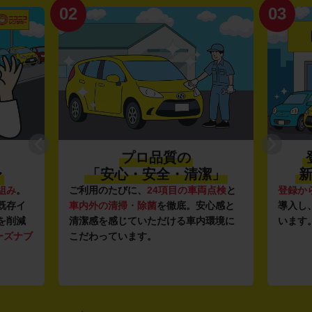
02
03
プロ品質の
〜
「安心・安全・清潔」
新
組み
。
ご利用のたびに、
24項目の車両点検
と
登録か
既存イ
車内外の清掃・除菌
を徹底。安心感と
導入し
を削減
清潔感を感じていただける車内環境に
います
ーズナブ
こだわっています。