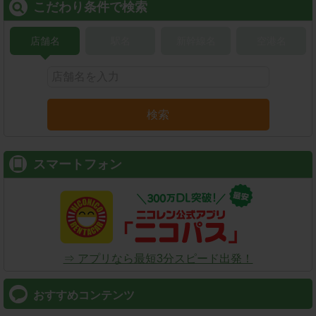
こだわり条件で検索
店舗名
駅名
新幹線名
空港名
検索
スマートフォン
⇒ アプリなら最短3分スピード出発！
おすすめコンテンツ