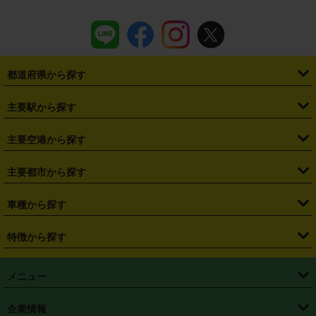
都道府県から探す
・
北海道
・
青森県
・
岩手県
・
宮城県
・
秋田県
・
山形県
主要駅から探す
・
福島県
・
東京都
・
神奈川県
・
埼玉県
・
千葉県
・
茨城県
・
札幌駅
・
仙台駅
・
新宿駅
・
池袋駅
・
渋谷駅
・
東京駅
主要空港から探す
・
栃木県
・
群馬県
・
山梨県
・
愛知県
・
静岡県
・
岐阜県
・
横浜駅
・
川崎駅
・
大宮駅
・
西船橋駅
・
柏駅
・
名古屋駅
・
新千歳空港
・
仙台空港
主要都市から探す
・
長野県
・
新潟県
・
富山県
・
石川県
・
福井県
・
大阪府
・
大阪駅
・
難波駅
・
三宮駅
・
京都駅
・
広島駅
・
博多駅
・
成田空港
・
羽田空港
・
兵庫県
・
京都府
・
滋賀県
・
和歌山県
・
奈良県
・
三重県
・
札幌市
・
仙台市
車種から探す
・
熊本駅
・
那覇空港駅
・
中部国際空港セントレア
・
関西国際空港
・
鳥取県
・
島根県
・
岡山県
・
広島県
・
山口県
・
徳島県
・
千葉市
・
さいたま市
・
軽自動車
・
コンパクトカー
・
ステーションワゴン・セダン
特徴から探す
・
大阪国際空港（伊丹空港）
・
神戸空港
・
香川県
・
愛媛県
・
高知県
・
福岡県
・
佐賀県
・
長崎県
・
横浜市
・
川崎市
・
ミニバン・ワンボックス
・
高級ミニバン・ワンボックス
・
SUV
・
岡山空港
・
徳島空港
・
ハイブリッド
・
宅配レンタカー
・
ETCカードレンタル
・
熊本県
・
大分県
・
宮崎県
・
鹿児島県
・
沖縄県
・
相模原市
・
新潟市
メニュー
・
軽トラック・商用バン
・
福岡空港
・
鹿児島空港
・
長期レンタル
・
深夜時間帯レンタル
・
免責補償プラス
・
静岡市
・
浜松市
・
・
トラック・バン
トップページ
・
はじめての方へ
・
ご利用案内
(タウンエースバン、ライトエースバン等)
企業情報
・
那覇空港
・
パーフェクト補償
・
スタッドレスタイヤ
・
直前予約