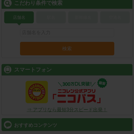
こだわり条件で検索
店舗名
駅名
新幹線名
空港名
検索
スマートフォン
⇒ アプリなら最短3分スピード出発！
おすすめコンテンツ