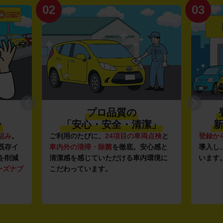
02
03
プロ品質の
〜
「安心・安全・清潔」
新
組み
。
ご利用のたびに、
24項目の車両点検
と
登録か
既存イ
車内外の清掃・除菌
を徹底。安心感と
導入し
を削減
清潔感を感じていただける車内環境に
います
ーズナブ
こだわっています。