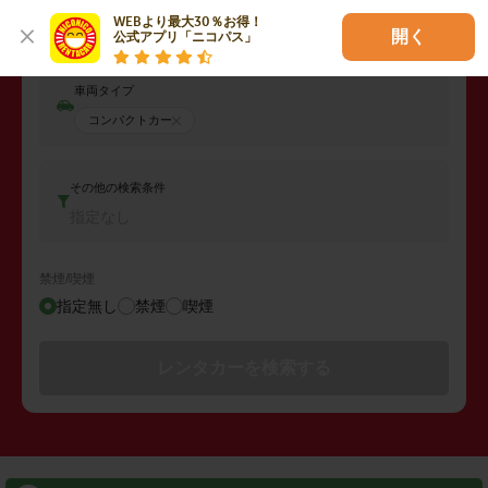
返却日時
WEBより最大30％お得！

2026年08月09日 (日)
17:00
開く
公式アプリ「ニコパス」
車両タイプ
コンパクトカー
その他の検索条件
指定なし
禁煙/喫煙
指定無し
禁煙
喫煙
レンタカーを検索する