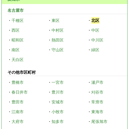
名古屋市
・
千種区
・
東区
・
北区
・
西区
・
中村区
・
中区
・
昭和区
・
熱田区
・
中川区
・
南区
・
守山区
・
緑区
・
天白区
その他市区町村
・
豊橋市
・
一宮市
・
瀬戸市
・
春日井市
・
豊川市
・
刈谷市
・
豊田市
・
安城市
・
常滑市
・
江南市
・
小牧市
・
東海市
・
大府市
・
知多市
・
尾張旭市