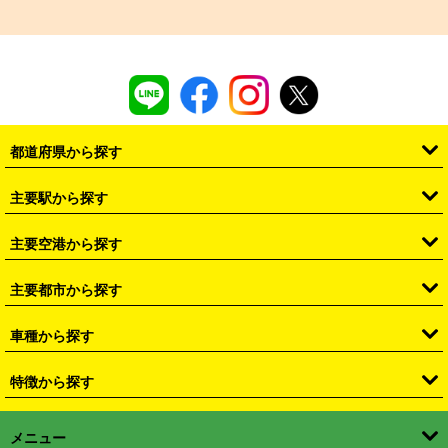
都道府県から探す
・
北海道
・
青森県
・
岩手県
・
宮城県
・
秋田県
・
山形県
主要駅から探す
・
福島県
・
東京都
・
神奈川県
・
埼玉県
・
千葉県
・
茨城県
・
札幌駅
・
仙台駅
・
新宿駅
・
池袋駅
・
渋谷駅
・
東京駅
主要空港から探す
・
栃木県
・
群馬県
・
山梨県
・
愛知県
・
静岡県
・
岐阜県
・
横浜駅
・
川崎駅
・
大宮駅
・
西船橋駅
・
柏駅
・
名古屋駅
・
新千歳空港
・
仙台空港
主要都市から探す
・
長野県
・
新潟県
・
富山県
・
石川県
・
福井県
・
大阪府
・
大阪駅
・
難波駅
・
三宮駅
・
京都駅
・
広島駅
・
博多駅
・
成田空港
・
羽田空港
・
兵庫県
・
京都府
・
滋賀県
・
和歌山県
・
奈良県
・
三重県
・
札幌市
・
仙台市
車種から探す
・
熊本駅
・
那覇空港駅
・
中部国際空港セントレア
・
関西国際空港
・
鳥取県
・
島根県
・
岡山県
・
広島県
・
山口県
・
徳島県
・
千葉市
・
さいたま市
・
軽自動車
・
コンパクトカー
・
ステーションワゴン・セダン
特徴から探す
・
大阪国際空港（伊丹空港）
・
神戸空港
・
香川県
・
愛媛県
・
高知県
・
福岡県
・
佐賀県
・
長崎県
・
横浜市
・
川崎市
・
ミニバン・ワンボックス
・
高級ミニバン・ワンボックス
・
SUV
・
岡山空港
・
徳島空港
・
ハイブリッド
・
宅配レンタカー
・
ETCカードレンタル
・
熊本県
・
大分県
・
宮崎県
・
鹿児島県
・
沖縄県
・
相模原市
・
新潟市
メニュー
・
軽トラック・商用バン