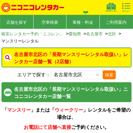
店舗を探す
空車検索
車種・料金
ご利用案内
>
>
>
>
格安レンタカー予約「ニコレン」
愛知県
名古屋市
北区
マンスリーレンタル
名古屋市北区の「長期マンスリーレンタル取扱い」レ
ンタカー店舗一覧（2店舗）
エリアで探す：
検索
名古屋市北区の「長期マンスリーレンタル取扱い」ニ
コニコレンタカー店舗一覧
「
マンスリー
」または「
ウィークリー
」レンタルをご希望の
場合は、
お電話にて店舗へ直接
ご予約ください。