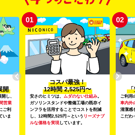
02
03
プロ品質の
〜
「安心・安全・清潔」
新
組み
。
ご利用のたびに、
24項目の車両点検
と
登録か
既存イ
車内外の清掃・除菌
を徹底。安心感と
導入し
を削減
清潔感を感じていただける車内環境に
います
ーズナブ
こだわっています。