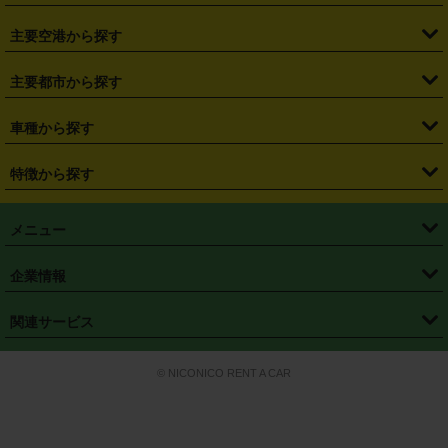
・
福島県
・
東京都
・
神奈川県
・
埼玉県
・
千葉県
・
茨城県
・
札幌駅
・
仙台駅
・
新宿駅
・
池袋駅
・
渋谷駅
・
東京駅
主要空港から探す
・
栃木県
・
群馬県
・
山梨県
・
愛知県
・
静岡県
・
岐阜県
・
横浜駅
・
川崎駅
・
大宮駅
・
西船橋駅
・
柏駅
・
名古屋駅
・
新千歳空港
・
仙台空港
主要都市から探す
・
長野県
・
新潟県
・
富山県
・
石川県
・
福井県
・
大阪府
・
大阪駅
・
難波駅
・
三宮駅
・
京都駅
・
広島駅
・
博多駅
・
成田空港
・
羽田空港
・
兵庫県
・
京都府
・
滋賀県
・
和歌山県
・
奈良県
・
三重県
・
札幌市
・
仙台市
車種から探す
・
熊本駅
・
那覇空港駅
・
中部国際空港セントレア
・
関西国際空港
・
鳥取県
・
島根県
・
岡山県
・
広島県
・
山口県
・
徳島県
・
千葉市
・
さいたま市
・
軽自動車
・
コンパクトカー
・
ステーションワゴン・セダン
特徴から探す
・
大阪国際空港（伊丹空港）
・
神戸空港
・
香川県
・
愛媛県
・
高知県
・
福岡県
・
佐賀県
・
長崎県
・
横浜市
・
川崎市
・
ミニバン・ワンボックス
・
高級ミニバン・ワンボックス
・
SUV
・
岡山空港
・
徳島空港
・
ハイブリッド
・
宅配レンタカー
・
ETCカードレンタル
・
熊本県
・
大分県
・
宮崎県
・
鹿児島県
・
沖縄県
・
相模原市
・
新潟市
メニュー
・
軽トラック・商用バン
・
福岡空港
・
鹿児島空港
・
長期レンタル
・
深夜時間帯レンタル
・
免責補償プラス
・
静岡市
・
浜松市
・
・
トラック・バン
トップページ
・
はじめての方へ
・
ご利用案内
(タウンエースバン、ライトエースバン等)
企業情報
・
那覇空港
・
パーフェクト補償
・
スタッドレスタイヤ
・
直前予約
・
名古屋市
・
京都市
・
・
トラック・バン
ベストレート保証
・
予約から返却まで
・
・
店舗オリジナル
利用シーン別ガイ
(ハイエースバン・キャラバン等)
・
・
ニコパス(アプリ)
会社概要
・
ニュース
・
国際運転免許証
・
フランチャイズ募集
・
営業時間外返却サービス
・
個人情報保護
関連サービス
・
大阪市
・
堺市
ド
・
・
レッカー搬送サービス
カスタマーハラスメントに対する基本方針
・
神戸市
・
岡山市
・
・
車種・料金
カーリースなら「定額ニコノリパック」
・
店舗を探す
・
キャンペーン
© NICONICO RENT A CAR
・
特定商取引法に基づく表記
・
旅行業約款
・
広島市
・
北九州市
・
・
会員特典
超短期カーリースの「ニコリース」
・
選ばれる理由
・
安心・安全への取
り組み
・
福岡市
・
熊本市