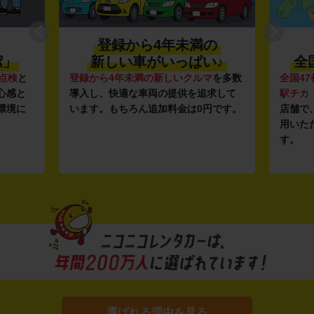
登録から4年未満の
潔」
新しい車がいっぱい♪
全
点検
と
登録から4年未満の新しいクルマ
を多数
全国47
心感と
導入し、快適な車両の提供を追求して
駅チカ
環境に
います。もちろん追加料金は0円です。
店舗で
用いた
す。
選ばれる理由を見る