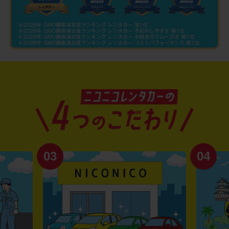
03
04