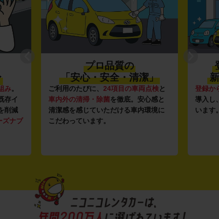
プロ品質の
〜
「安心・安全・清潔」
新
組み
。
ご利用のたびに、
24項目の車両点検
と
登録か
既存イ
車内外の清掃・除菌
を徹底。安心感と
導入し
を削減
清潔感を感じていただける車内環境に
います
ーズナブ
こだわっています。