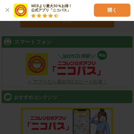
WEBより最大30％お得！

開く
公式アプリ「ニコパス」
検索
スマートフォン
⇒ アプリなら最短3分スピード出発！
おすすめコンテンツ