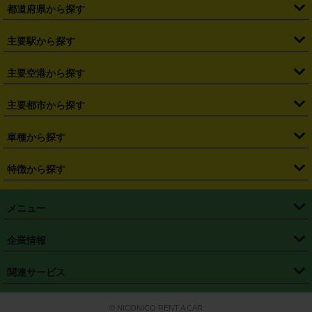
都道府県から探す
・
北海道
・
青森県
・
岩手県
・
宮城県
・
秋田県
・
山形県
主要駅から探す
・
福島県
・
東京都
・
神奈川県
・
埼玉県
・
千葉県
・
茨城県
・
札幌駅
・
仙台駅
・
新宿駅
・
池袋駅
・
渋谷駅
・
東京駅
主要空港から探す
・
栃木県
・
群馬県
・
山梨県
・
愛知県
・
静岡県
・
岐阜県
・
横浜駅
・
川崎駅
・
大宮駅
・
西船橋駅
・
柏駅
・
名古屋駅
・
新千歳空港
・
仙台空港
主要都市から探す
・
長野県
・
新潟県
・
富山県
・
石川県
・
福井県
・
大阪府
・
大阪駅
・
難波駅
・
三宮駅
・
京都駅
・
広島駅
・
博多駅
・
成田空港
・
羽田空港
・
兵庫県
・
京都府
・
滋賀県
・
和歌山県
・
奈良県
・
三重県
・
札幌市
・
仙台市
車種から探す
・
熊本駅
・
那覇空港駅
・
中部国際空港セントレア
・
関西国際空港
・
鳥取県
・
島根県
・
岡山県
・
広島県
・
山口県
・
徳島県
・
千葉市
・
さいたま市
・
軽自動車
・
コンパクトカー
・
ステーションワゴン・セダン
特徴から探す
・
大阪国際空港（伊丹空港）
・
神戸空港
・
香川県
・
愛媛県
・
高知県
・
福岡県
・
佐賀県
・
長崎県
・
横浜市
・
川崎市
・
ミニバン・ワンボックス
・
高級ミニバン・ワンボックス
・
SUV
・
岡山空港
・
徳島空港
・
ハイブリッド
・
宅配レンタカー
・
ETCカードレンタル
・
熊本県
・
大分県
・
宮崎県
・
鹿児島県
・
沖縄県
・
相模原市
・
新潟市
メニュー
・
軽トラック・商用バン
・
福岡空港
・
鹿児島空港
・
長期レンタル
・
深夜時間帯レンタル
・
免責補償プラス
・
静岡市
・
浜松市
・
・
トラック・バン
トップページ
・
はじめての方へ
・
ご利用案内
(タウンエースバン、ライトエースバン等)
企業情報
・
那覇空港
・
パーフェクト補償
・
スタッドレスタイヤ
・
直前予約
・
名古屋市
・
京都市
・
・
トラック・バン
ベストレート保証
・
予約から返却まで
・
・
店舗オリジナル
利用シーン別ガイ
(ハイエースバン・キャラバン等)
・
・
ニコパス(アプリ)
会社概要
・
ニュース
・
国際運転免許証
・
フランチャイズ募集
・
営業時間外返却サービス
・
個人情報保護
関連サービス
・
大阪市
・
堺市
ド
・
・
レッカー搬送サービス
カスタマーハラスメントに対する基本方針
・
神戸市
・
岡山市
・
・
車種・料金
カーリースなら「定額ニコノリパック」
・
店舗を探す
・
キャンペーン
© NICONICO RENT A CAR