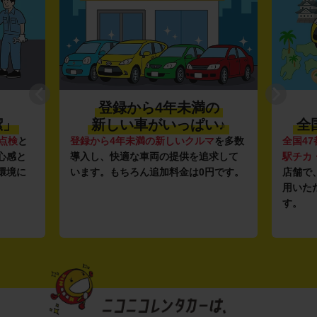
登録から4年未満の
潔」
新しい車がいっぱい♪
全
点検
と
登録から4年未満の新しいクルマ
を多数
全国47
心感と
導入し、快適な車両の提供を追求して
駅チカ
環境に
います。もちろん追加料金は0円です。
店舗で
用いた
す。