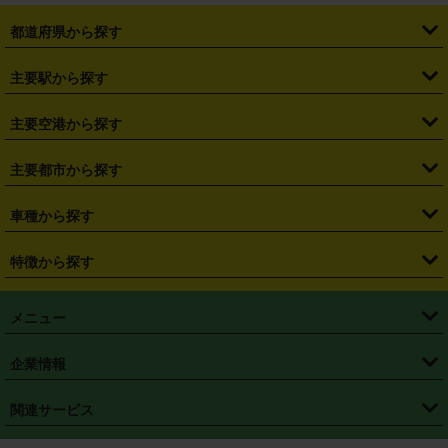
都道府県から探す
・
北海道
・
青森県
・
岩手県
・
宮城県
・
秋田県
・
山形県
主要駅から探す
・
福島県
・
東京都
・
神奈川県
・
埼玉県
・
千葉県
・
茨城県
・
札幌駅
・
仙台駅
・
新宿駅
・
池袋駅
・
渋谷駅
・
東京駅
主要空港から探す
・
栃木県
・
群馬県
・
山梨県
・
愛知県
・
静岡県
・
岐阜県
・
横浜駅
・
川崎駅
・
大宮駅
・
西船橋駅
・
柏駅
・
名古屋駅
・
新千歳空港
・
仙台空港
主要都市から探す
・
長野県
・
新潟県
・
富山県
・
石川県
・
福井県
・
大阪府
・
大阪駅
・
難波駅
・
三宮駅
・
京都駅
・
広島駅
・
博多駅
・
成田空港
・
羽田空港
・
兵庫県
・
京都府
・
滋賀県
・
和歌山県
・
奈良県
・
三重県
・
札幌市
・
仙台市
車種から探す
・
熊本駅
・
那覇空港駅
・
中部国際空港セントレア
・
関西国際空港
・
鳥取県
・
島根県
・
岡山県
・
広島県
・
山口県
・
徳島県
・
千葉市
・
さいたま市
・
軽自動車
・
コンパクトカー
・
ステーションワゴン・セダン
特徴から探す
・
大阪国際空港（伊丹空港）
・
神戸空港
・
香川県
・
愛媛県
・
高知県
・
福岡県
・
佐賀県
・
長崎県
・
横浜市
・
川崎市
・
ミニバン・ワンボックス
・
高級ミニバン・ワンボックス
・
SUV
・
岡山空港
・
徳島空港
・
ハイブリッド
・
宅配レンタカー
・
ETCカードレンタル
・
熊本県
・
大分県
・
宮崎県
・
鹿児島県
・
沖縄県
・
相模原市
・
新潟市
メニュー
・
軽トラック・商用バン
・
福岡空港
・
鹿児島空港
・
長期レンタル
・
深夜時間帯レンタル
・
免責補償プラス
・
静岡市
・
浜松市
・
・
トラック・バン
トップページ
・
はじめての方へ
・
ご利用案内
(タウンエースバン、ライトエースバン等)
企業情報
・
那覇空港
・
パーフェクト補償
・
スタッドレスタイヤ
・
直前予約
・
名古屋市
・
京都市
・
・
トラック・バン
ベストレート保証
・
予約から返却まで
・
・
店舗オリジナル
利用シーン別ガイ
(ハイエースバン・キャラバン等)
・
・
ニコパス(アプリ)
会社概要
・
ニュース
・
国際運転免許証
・
フランチャイズ募集
・
営業時間外返却サービス
・
個人情報保護
関連サービス
・
大阪市
・
堺市
ド
・
・
レッカー搬送サービス
カスタマーハラスメントに対する基本方針
・
神戸市
・
岡山市
・
・
車種・料金
カーリースなら「定額ニコノリパック」
・
店舗を探す
・
キャンペーン