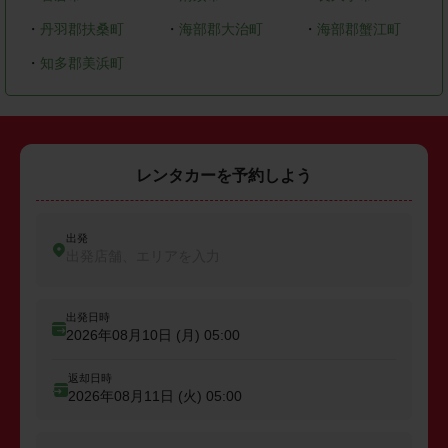
・
丹羽郡扶桑町
・
海部郡大治町
・
海部郡蟹江町
・
知多郡美浜町
レンタカーを予約しよう
出発
出発店舗、エリアを入力
出発日時
2026年08月10日 (月)
05:00
返却日時
2026年08月11日 (火)
05:00