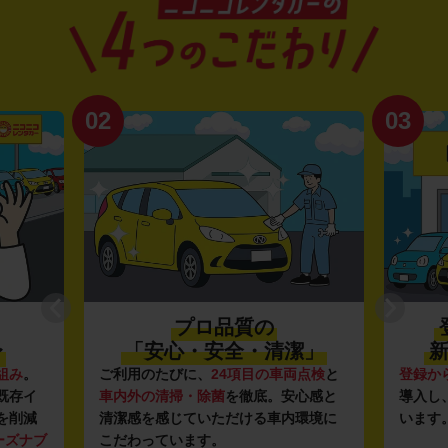
02
03
プロ品質の
〜
「安心・安全・清潔」
新
組み
。
ご利用のたびに、
24項目の車両点検
と
登録か
既存イ
車内外の清掃・除菌
を徹底。安心感と
導入し
を削減
清潔感を感じていただける車内環境に
います
ーズナブ
こだわっています。