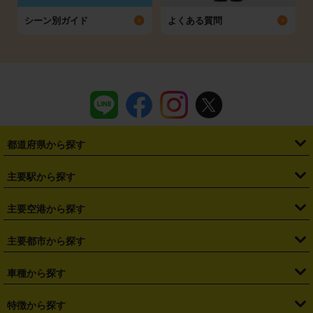
シーン別ガイド
よくある質問
都道府県から探す
・
北海道
・
青森県
・
岩手県
・
宮城県
・
秋田県
・
山形県
主要駅から探す
・
福島県
・
東京都
・
神奈川県
・
埼玉県
・
千葉県
・
茨城県
・
札幌駅
・
仙台駅
・
新宿駅
・
池袋駅
・
渋谷駅
・
東京駅
主要空港から探す
・
栃木県
・
群馬県
・
山梨県
・
愛知県
・
静岡県
・
岐阜県
・
横浜駅
・
川崎駅
・
大宮駅
・
西船橋駅
・
柏駅
・
名古屋駅
・
新千歳空港
・
仙台空港
主要都市から探す
・
長野県
・
新潟県
・
富山県
・
石川県
・
福井県
・
大阪府
・
大阪駅
・
難波駅
・
三宮駅
・
京都駅
・
広島駅
・
博多駅
・
成田空港
・
羽田空港
・
兵庫県
・
京都府
・
滋賀県
・
和歌山県
・
奈良県
・
三重県
・
札幌市
・
仙台市
車種から探す
・
熊本駅
・
那覇空港駅
・
中部国際空港セントレア
・
関西国際空港
・
鳥取県
・
島根県
・
岡山県
・
広島県
・
山口県
・
徳島県
・
千葉市
・
さいたま市
・
軽自動車
・
コンパクトカー
・
ステーションワゴン・セダン
特徴から探す
・
大阪国際空港（伊丹空港）
・
神戸空港
・
香川県
・
愛媛県
・
高知県
・
福岡県
・
佐賀県
・
長崎県