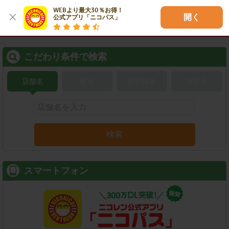
WEBより最大30％お得！

開く
公式アプリ「ニコパス」
こだわり条件で検索
店舗名
駅名
新幹線名
空港名
検索
スマートフォン