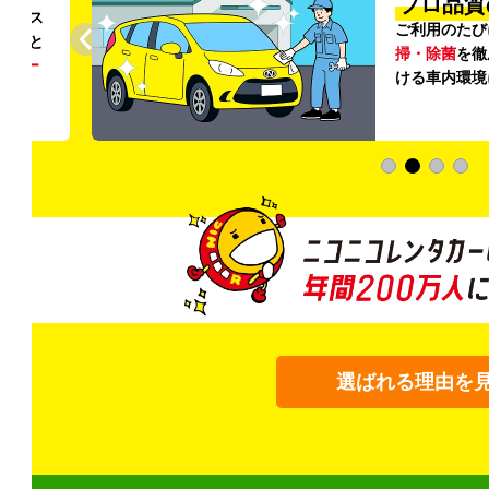
プロ品質
リンス
ご利用のたび
ること
掃・除菌
を徹
う
リー
ける車内環境
選ばれる理由を