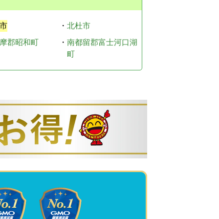
市
・
北杜市
摩郡昭和町
・
南都留郡富士河口湖
町