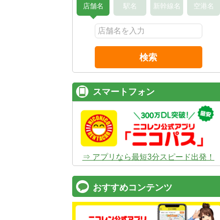
店舗名
駅名
新幹線名
空港名
検索
スマートフォン
⇒ アプリなら最短3分スピード出発！
おすすめコンテンツ