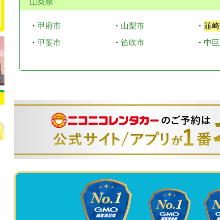
山梨県
・
甲府市
・
山梨市
・
韮崎
・
甲斐市
・
笛吹市
・
中巨