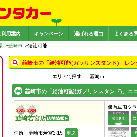
ご利用案内
キャンペーン
選ばれる理由
よくある
県
>
韮崎市
>
給油可能
韮崎市の「給油可能(ガソリンスタンド)」レン
エリアで探す：
韮崎市の「給油可能(ガソリンスタンド)」ニ
保有車両クラ
韮崎若宮店
住所：
韮崎市若宮2-15
地図