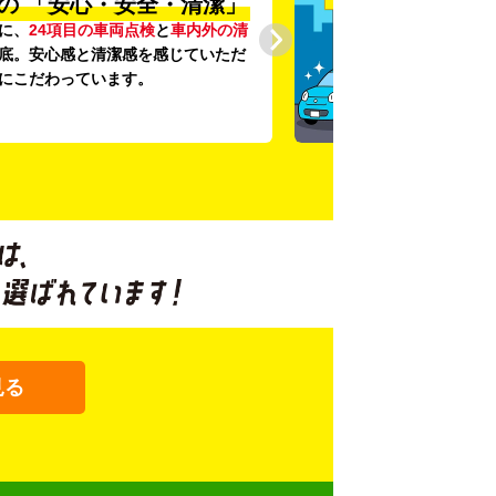
の
「安心・安全・清潔」
に、
24項目の車両点検
と
車内外の清
底。安心感と清潔感を感じていただ
にこだわっています。
見る