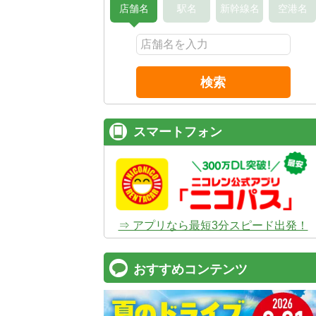
店舗名
駅名
新幹線名
空港名
検索
スマートフォン
⇒ アプリなら最短3分スピード出発！
おすすめコンテンツ