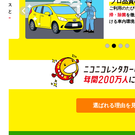
プロ品質
リンス
ご利用のたび
ること
掃・除菌
を徹
う
リー
ける車内環境
選ばれる理由を