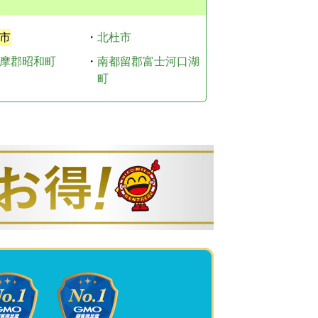
市
・
北杜市
摩郡昭和町
・
南都留郡富士河口湖
町