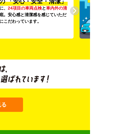
の
「安心・安全・清潔」
に、
24項目の車両点検
と
車内外の清
底。安心感と清潔感を感じていただ
にこだわっています。
見る