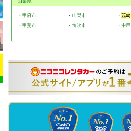
山梨県
・
甲府市
・
山梨市
・
韮崎
・
甲斐市
・
笛吹市
・
中巨