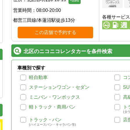
営業時間：
08:00-20:00
各種サービス
都営三田線
/
本蓮沼駅
徒歩
13
分
この店舗で予約する
北区のニコニコレンタカーを条件検索
車種別で探す
軽自動車
コ
ステーションワゴン・セダン
SU
ミニバン・ワンボックス
高
軽トラック・商用バン
ト
(タ
トラック・バン
店
(ハイエースバン・キャラバン等)