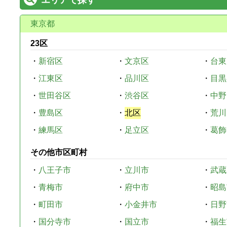
東京都
23区
・
新宿区
・
文京区
・
台東
・
江東区
・
品川区
・
目黒
・
世田谷区
・
渋谷区
・
中野
・
豊島区
・
北区
・
荒川
・
練馬区
・
足立区
・
葛飾
その他市区町村
・
八王子市
・
立川市
・
武蔵
・
青梅市
・
府中市
・
昭島
・
町田市
・
小金井市
・
日野
・
国分寺市
・
国立市
・
福生