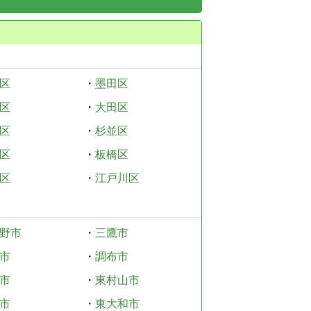
区
・
墨田区
区
・
大田区
区
・
杉並区
区
・
板橋区
区
・
江戸川区
野市
・
三鷹市
市
・
調布市
市
・
東村山市
市
・
東大和市