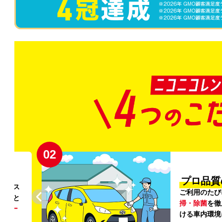
02
円〜
プロ品質
リンス
ご利用のたび
ること
掃・除菌
を徹
う
リー
ける車内環境