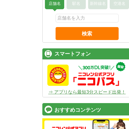
店舗名
駅名
新幹線名
空港名
検索
スマートフォン
⇒ アプリなら最短3分スピード出発！
おすすめコンテンツ