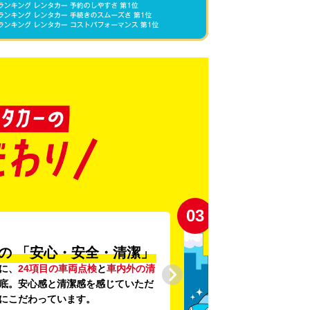
03
の
「安心・安全・清潔」
に、
24項目の車両点検
と
車内外の清
底。安心感と清潔感を感じていただ
にこだわっています。