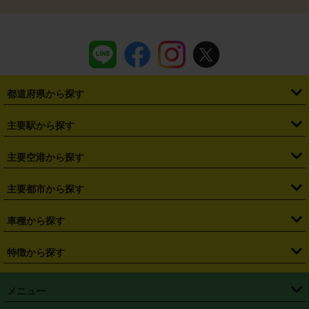
都道府県から探す
・
北海道
・
青森県
・
岩手県
・
宮城県
・
秋田県
・
山形県
主要駅から探す
・
福島県
・
東京都
・
神奈川県
・
埼玉県
・
千葉県
・
茨城県
・
札幌駅
・
仙台駅
・
新宿駅
・
池袋駅
・
渋谷駅
・
東京駅
主要空港から探す
・
栃木県
・
群馬県
・
山梨県
・
愛知県
・
静岡県
・
岐阜県
・
横浜駅
・
川崎駅
・
大宮駅
・
西船橋駅
・
柏駅
・
名古屋駅
・
新千歳空港
・
仙台空港
主要都市から探す
・
長野県
・
新潟県
・
富山県
・
石川県
・
福井県
・
大阪府
・
大阪駅
・
難波駅
・
三宮駅
・
京都駅
・
広島駅
・
博多駅
・
成田空港
・
羽田空港
・
兵庫県
・
京都府
・
滋賀県
・
和歌山県
・
奈良県
・
三重県
・
札幌市
・
仙台市
車種から探す
・
熊本駅
・
那覇空港駅
・
中部国際空港セントレア
・
関西国際空港
・
鳥取県
・
島根県
・
岡山県
・
広島県
・
山口県
・
徳島県
・
千葉市
・
さいたま市
・
軽自動車
・
コンパクトカー
・
ステーションワゴン・セダン
特徴から探す
・
大阪国際空港（伊丹空港）
・
神戸空港
・
香川県
・
愛媛県
・
高知県
・
福岡県
・
佐賀県
・
長崎県
・
横浜市
・
川崎市
・
ミニバン・ワンボックス
・
高級ミニバン・ワンボックス
・
SUV
・
岡山空港
・
徳島空港
・
ハイブリッド
・
宅配レンタカー
・
ETCカードレンタル
・
熊本県
・
大分県
・
宮崎県
・
鹿児島県
・
沖縄県
・
相模原市
・
新潟市
メニュー
・
軽トラック・商用バン
・
福岡空港
・
鹿児島空港
・
長期レンタル
・
深夜時間帯レンタル
・
免責補償プラス
・
静岡市
・
浜松市