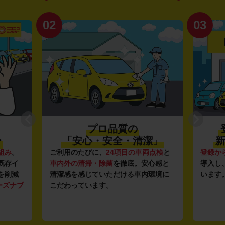
02
03
プロ品質の
〜
「安心・安全・清潔」
新
組み
。
ご利用のたびに、
24項目の車両点検
と
登録か
既存イ
車内外の清掃・除菌
を徹底。安心感と
導入し
を削減
清潔感を感じていただける車内環境に
います
ーズナブ
こだわっています。