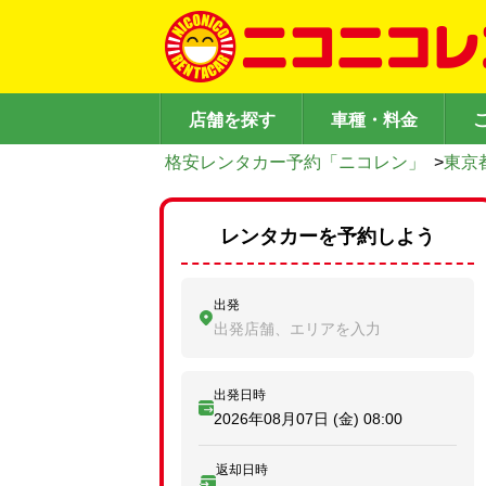
店舗を探す
車種・料金
格安レンタカー予約「ニコレン」
>
東京
レンタカーを予約しよう
出発
出発店舗、エリアを入力
出発日時
2026年08月07日 (金)
08:00
返却日時