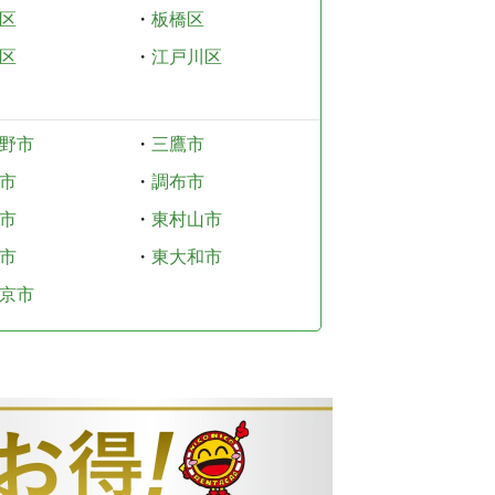
区
・
板橋区
区
・
江戸川区
野市
・
三鷹市
市
・
調布市
市
・
東村山市
市
・
東大和市
京市