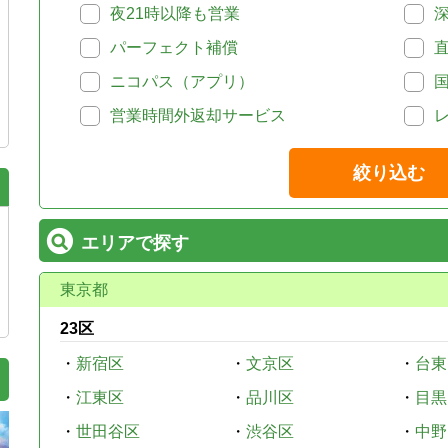
夜21時以降も営業
パーフェクト補償
ニコパス（アプリ）
営業時間外返却サービス
絞り込む
エリアで探す
東京都
23区
・
新宿区
・
文京区
・
台東
・
江東区
・
品川区
・
目黒
・
世田谷区
・
渋谷区
・
中野