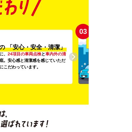
03
の
「安心・安全・清潔」
に、
24項目の車両点検
と
車内外の清
底。安心感と清潔感を感じていただ
にこだわっています。