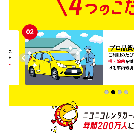
02
円〜
プロ品質
リンス
ご利用のたび
ること
掃・除菌
を徹
う
リー
ける車内環境