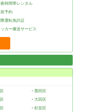
深夜時間帯レンタル
直前予約
国際運転免許証
レッカー搬送サービス
区
・
墨田区
区
・
大田区
区
・
杉並区