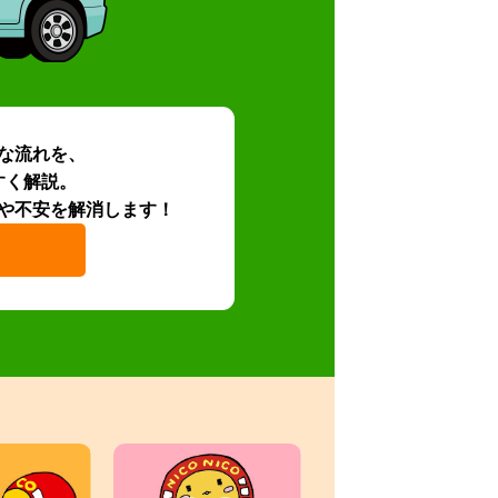
な流れを、
すく解説。
や不安を解消します！