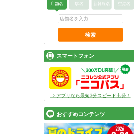
店舗名
駅名
新幹線名
空港名
検索
スマートフォン
⇒ アプリなら最短3分スピード出発！
おすすめコンテンツ