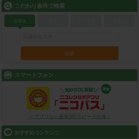
こだわり条件で検索
店舗名
駅名
新幹線名
空港名
検索
スマートフォン
⇒ アプリなら最短3分スピード出発！
おすすめコンテンツ