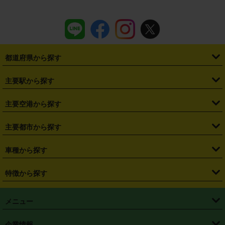
都道府県から探す
・
北海道
・
青森県
・
岩手県
・
宮城県
・
秋田県
・
山形県
主要駅から探す
・
福島県
・
東京都
・
神奈川県
・
埼玉県
・
千葉県
・
茨城県
・
札幌駅
・
仙台駅
・
新宿駅
・
池袋駅
・
渋谷駅
・
東京駅
主要空港から探す
・
栃木県
・
群馬県
・
山梨県
・
愛知県
・
静岡県
・
岐阜県
・
横浜駅
・
川崎駅
・
大宮駅
・
西船橋駅
・
柏駅
・
名古屋駅
・
新千歳空港
・
仙台空港
主要都市から探す
・
長野県
・
新潟県
・
富山県
・
石川県
・
福井県
・
大阪府
・
大阪駅
・
難波駅
・
三宮駅
・
京都駅
・
広島駅
・
博多駅
・
成田空港
・
羽田空港
・
兵庫県
・
京都府
・
滋賀県
・
和歌山県
・
奈良県
・
三重県
・
札幌市
・
仙台市
車種から探す
・
熊本駅
・
那覇空港駅
・
中部国際空港セントレア
・
関西国際空港
・
鳥取県
・
島根県
・
岡山県
・
広島県
・
山口県
・
徳島県
・
千葉市
・
さいたま市
・
軽自動車
・
コンパクトカー
・
ステーションワゴン・セダン
特徴から探す
・
大阪国際空港（伊丹空港）
・
神戸空港
・
香川県
・
愛媛県
・
高知県
・
福岡県
・
佐賀県
・
長崎県
・
横浜市
・
川崎市
・
ミニバン・ワンボックス
・
高級ミニバン・ワンボックス
・
SUV
・
岡山空港
・
徳島空港
・
ハイブリッド
・
宅配レンタカー
・
ETCカードレンタル
・
熊本県
・
大分県
・
宮崎県
・
鹿児島県
・
沖縄県
・
相模原市
・
新潟市
メニュー
・
軽トラック・商用バン
・
福岡空港
・
鹿児島空港
・
長期レンタル
・
深夜時間帯レンタル
・
免責補償プラス
・
静岡市
・
浜松市
・
・
トラック・バン
トップページ
・
はじめての方へ
・
ご利用案内
(タウンエースバン、ライトエースバン等)
企業情報
・
那覇空港