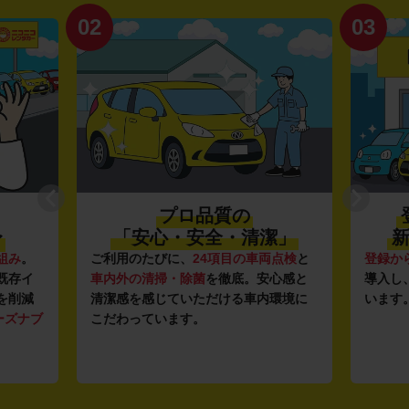
02
03
プロ品質の
〜
「安心・安全・清潔」
新
組み
。
ご利用のたびに、
24項目の車両点検
と
登録か
既存イ
車内外の清掃・除菌
を徹底。安心感と
導入し
を削減
清潔感を感じていただける車内環境に
います
ーズナブ
こだわっています。