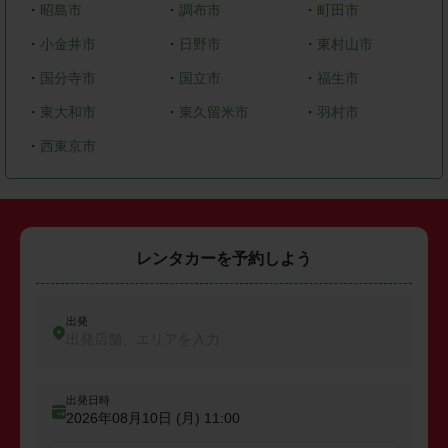
・
昭島市
・
調布市
・
町田市
・
小金井市
・
日野市
・
東村山市
・
国分寺市
・
国立市
・
福生市
・
東大和市
・
東久留米市
・
羽村市
・
西東京市
レンタカーを予約しよう
出発
出発店舗、エリアを入力
出発日時
2026年08月10日 (月)
11:00