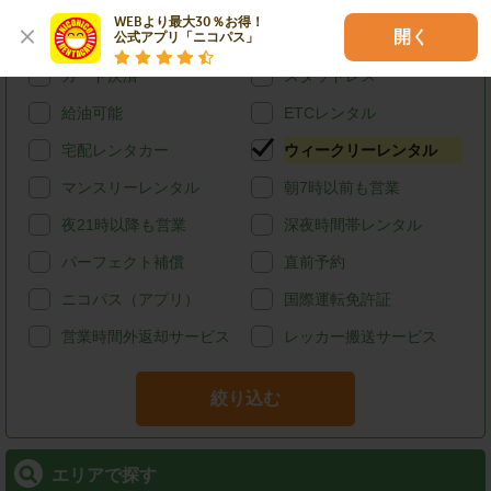
特徴で探す
WEBより最大30％お得！

開く
公式アプリ「ニコパス」
ハイブリッド
禁煙
カード決済
スタッドレス
給油可能
ETCレンタル
宅配レンタカー
ウィークリーレンタル
マンスリーレンタル
朝7時以前も営業
夜21時以降も営業
深夜時間帯レンタル
パーフェクト補償
直前予約
ニコパス（アプリ）
国際運転免許証
営業時間外返却サービス
レッカー搬送サービス
絞り込む
エリアで探す