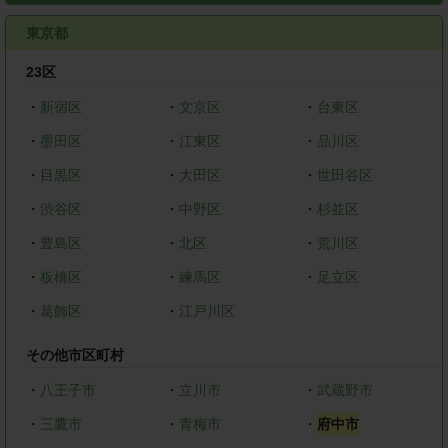
東京都
23区
・
新宿区
・
文京区
・
台東区
・
墨田区
・
江東区
・
品川区
・
目黒区
・
大田区
・
世田谷区
・
渋谷区
・
中野区
・
杉並区
・
豊島区
・
北区
・
荒川区
・
板橋区
・
練馬区
・
足立区
・
葛飾区
・
江戸川区
その他市区町村
・
八王子市
・
立川市
・
武蔵野市
・
三鷹市
・
青梅市
・
府中市