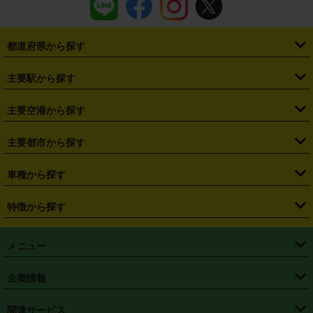
都道府県から探す
・
北海道
・
青森県
・
岩手県
・
宮城県
・
秋田県
・
山形県
主要駅から探す
・
福島県
・
東京都
・
神奈川県
・
埼玉県
・
千葉県
・
茨城県
・
札幌駅
・
仙台駅
・
新宿駅
・
池袋駅
・
渋谷駅
・
東京駅
主要空港から探す
・
栃木県
・
群馬県
・
山梨県
・
愛知県
・
静岡県
・
岐阜県
・
横浜駅
・
川崎駅
・
大宮駅
・
西船橋駅
・
柏駅
・
名古屋駅
・
新千歳空港
・
仙台空港
主要都市から探す
・
長野県
・
新潟県
・
富山県
・
石川県
・
福井県
・
大阪府
・
大阪駅
・
難波駅
・
三宮駅
・
京都駅
・
広島駅
・
博多駅
・
成田空港
・
羽田空港
・
兵庫県
・
京都府
・
滋賀県
・
和歌山県
・
奈良県
・
三重県
・
札幌市
・
仙台市
車種から探す
・
熊本駅
・
那覇空港駅
・
中部国際空港セントレア
・
関西国際空港
・
鳥取県
・
島根県
・
岡山県
・
広島県
・
山口県
・
徳島県
・
千葉市
・
さいたま市
・
軽自動車
・
コンパクトカー
・
ステーションワゴン・セダン
特徴から探す
・
大阪国際空港（伊丹空港）
・
神戸空港
・
香川県
・
愛媛県
・
高知県
・
福岡県
・
佐賀県
・
長崎県
・
横浜市
・
川崎市
・
ミニバン・ワンボックス
・
高級ミニバン・ワンボックス
・
SUV
・
岡山空港
・
徳島空港
・
ハイブリッド
・
宅配レンタカー
・
ETCカードレンタル
・
熊本県
・
大分県
・
宮崎県
・
鹿児島県
・
沖縄県
・
相模原市
・
新潟市
メニュー
・
軽トラック・商用バン
・
福岡空港
・
鹿児島空港
・
長期レンタル
・
深夜時間帯レンタル
・
免責補償プラス
・
静岡市
・
浜松市
・
・
トラック・バン
トップページ
・
はじめての方へ
・
ご利用案内
(タウンエースバン、ライトエースバン等)
企業情報
・
那覇空港
・
パーフェクト補償
・
スタッドレスタイヤ
・
直前予約
・
名古屋市
・
京都市
・
・
トラック・バン
ベストレート保証
・
予約から返却まで
・
・
店舗オリジナル
利用シーン別ガイ
(ハイエースバン・キャラバン等)
・
・
ニコパス(アプリ)
会社概要
・
ニュース
・
国際運転免許証
・
フランチャイズ募集
・
営業時間外返却サービス
・
個人情報保護
関連サービス
・
大阪市
・
堺市
ド