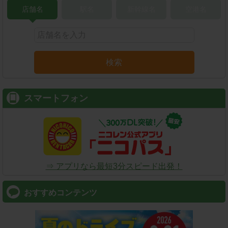
店舗名
駅名
新幹線名
空港名
検索
スマートフォン
⇒ アプリなら最短3分スピード出発！
おすすめコンテンツ