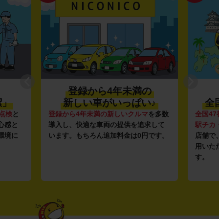
登録から4年未満の
潔」
新しい車がいっぱい♪
全
点検
と
登録から4年未満の新しいクルマ
を多数
全国47
心感と
導入し、快適な車両の提供を追求して
駅チカ
環境に
います。もちろん追加料金は0円です。
店舗で
用いた
す。