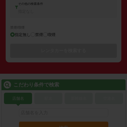
その他の検索条件
指定なし
禁煙/喫煙
指定無し
禁煙
喫煙
レンタカーを検索する
こだわり条件で検索
店舗名
駅名
新幹線名
空港名