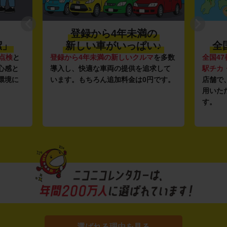
登録から4年未満の
潔」
新しい車がいっぱい♪
全
点検
と
登録から4年未満の新しいクルマ
を多数
全国47
心感と
導入し、快適な車両の提供を追求して
駅チカ
環境に
います。もちろん追加料金は0円です。
店舗で
用いた
す。
選ばれる理由を見る