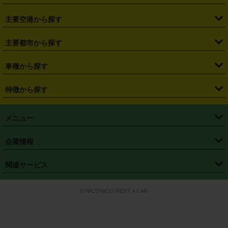
・
福島県
・
東京都
・
神奈川県
・
埼玉県
・
千葉県
・
茨城県
・
札幌駅
・
仙台駅
・
新宿駅
・
池袋駅
・
渋谷駅
・
東京駅
主要空港から探す
・
栃木県
・
群馬県
・
山梨県
・
愛知県
・
静岡県
・
岐阜県
・
横浜駅
・
川崎駅
・
大宮駅
・
西船橋駅
・
柏駅
・
名古屋駅
・
新千歳空港
・
仙台空港
主要都市から探す
・
長野県
・
新潟県
・
富山県
・
石川県
・
福井県
・
大阪府
・
大阪駅
・
難波駅
・
三宮駅
・
京都駅
・
広島駅
・
博多駅
・
成田空港
・
羽田空港
・
兵庫県
・
京都府
・
滋賀県
・
和歌山県
・
奈良県
・
三重県
・
札幌市
・
仙台市
車種から探す
・
熊本駅
・
那覇空港駅
・
中部国際空港セントレア
・
関西国際空港
・
鳥取県
・
島根県
・
岡山県
・
広島県
・
山口県
・
徳島県
・
千葉市
・
さいたま市
・
軽自動車
・
コンパクトカー
・
ステーションワゴン・セダン
特徴から探す
・
大阪国際空港（伊丹空港）
・
神戸空港
・
香川県
・
愛媛県
・
高知県
・
福岡県
・
佐賀県
・
長崎県
・
横浜市
・
川崎市
・
ミニバン・ワンボックス
・
高級ミニバン・ワンボックス
・
SUV
・
岡山空港
・
徳島空港
・
ハイブリッド
・
宅配レンタカー
・
ETCカードレンタル
・
熊本県
・
大分県
・
宮崎県
・
鹿児島県
・
沖縄県
・
相模原市
・
新潟市
メニュー
・
軽トラック・商用バン
・
福岡空港
・
鹿児島空港
・
長期レンタル
・
深夜時間帯レンタル
・
免責補償プラス
・
静岡市
・
浜松市
・
・
トラック・バン
トップページ
・
はじめての方へ
・
ご利用案内
(タウンエースバン、ライトエースバン等)
企業情報
・
那覇空港
・
パーフェクト補償
・
スタッドレスタイヤ
・
直前予約
・
名古屋市
・
京都市
・
・
トラック・バン
ベストレート保証
・
予約から返却まで
・
・
店舗オリジナル
利用シーン別ガイ
(ハイエースバン・キャラバン等)
・
・
ニコパス(アプリ)
会社概要
・
ニュース
・
国際運転免許証
・
フランチャイズ募集
・
営業時間外返却サービス
・
個人情報保護
関連サービス
・
大阪市
・
堺市
ド
・
・
レッカー搬送サービス
カスタマーハラスメントに対する基本方針
・
神戸市
・
岡山市
・
・
車種・料金
カーリースなら「定額ニコノリパック」
・
店舗を探す
・
キャンペーン
© NICONICO RENT A CAR
・
特定商取引法に基づく表記
・
旅行業約款
・
広島市
・
北九州市
・
・
会員特典
超短期カーリースの「ニコリース」
・
選ばれる理由
・
安心・安全への取
り組み
・
福岡市
・
熊本市