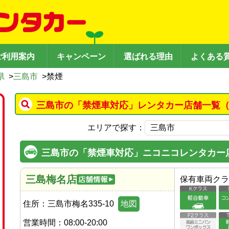
ご利用案内
キャンペーン
選ばれる理由
よくある
県
>
三島市
>
禁煙
三島市の「禁煙車対応」レンタカー店舗一覧（
エリアで探す：
三島市の「禁煙車対応」ニコニコレンタカー
三島梅名店
保有車両クラ
住所：
三島市梅名335-10
地図
営業時間：
08:00-20:00