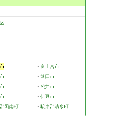
区
市
・
富士宮市
市
・
磐田市
市
・
袋井市
市
・
伊豆市
郡函南町
・
駿東郡清水町