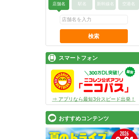
店舗名
駅名
新幹線名
空港名
検索
スマートフォン
⇒ アプリなら最短3分スピード出発！
おすすめコンテンツ