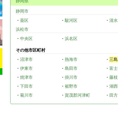
静岡県
静岡市
・
葵区
・
駿河区
・
清水
浜松市
・
中央区
・
浜名区
その他市区町村
・
沼津市
・
熱海市
・
三島
・
伊東市
・
島田市
・
富士
・
焼津市
・
掛川市
・
藤枝
・
下田市
・
裾野市
・
湖西
・
菊川市
・
賀茂郡河津町
・
田方