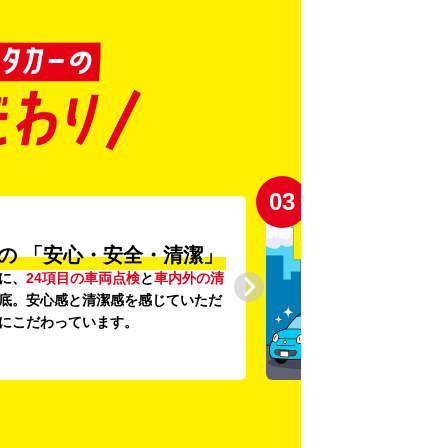
03
の
「安心・安全・清潔」
に、
24項目の車両点検
と
車内外の清
底。安心感と清潔感を感じていただ
にこだわっています。