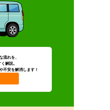
な流れを、
すく解説。
や不安を解消します！