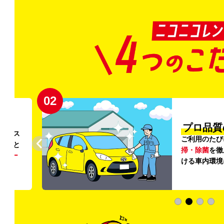
02
円〜
プロ品質
リンス
ご利用のたび
ること
掃・除菌
を徹
う
リー
ける車内環境