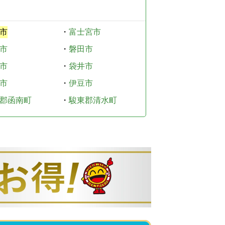
市
・
富士宮市
市
・
磐田市
市
・
袋井市
市
・
伊豆市
郡函南町
・
駿東郡清水町