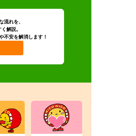
な流れを、
すく解説。
や不安を解消します！