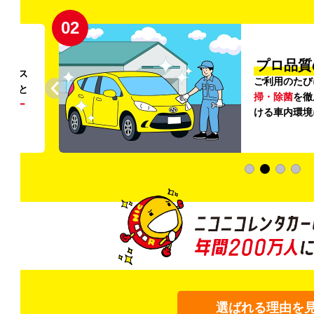
02
円〜
プロ品質
リンス
ご利用のたび
ること
掃・除菌
を徹
う
リー
ける車内環境
選ばれる理由を