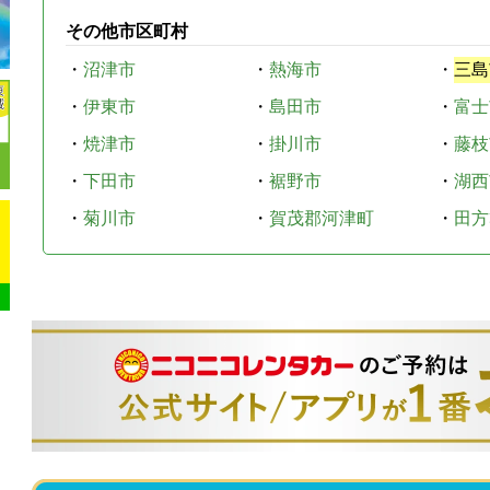
その他市区町村
・
沼津市
・
熱海市
・
三島
・
伊東市
・
島田市
・
富士
・
焼津市
・
掛川市
・
藤枝
・
下田市
・
裾野市
・
湖西
・
菊川市
・
賀茂郡河津町
・
田方