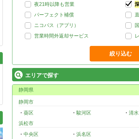
夜21時以降も営業
パーフェクト補償
ニコパス（アプリ）
営業時間外返却サービス
絞り込む
エリアで探す
静岡県
静岡市
・
葵区
・
駿河区
・
清水
浜松市
・
中央区
・
浜名区