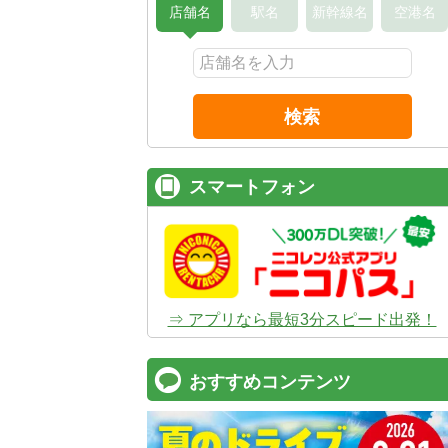
店舗名
駅名
新幹線名
空港名
検索
スマートフォン
⇒ アプリなら最短3分スピード出発！
おすすめコンテンツ