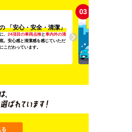
03
の
「安心・安全・清潔」
に、
24項目の車両点検
と
車内外の清
底。安心感と清潔感を感じていただ
にこだわっています。
見る