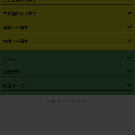
・
栃木県
・
群馬県
・
山梨県
・
愛知県
・
静岡県
・
岐阜県
・
横浜駅
・
川崎駅
・
大宮駅
・
西船橋駅
・
柏駅
・
名古屋駅
・
新千歳空港
・
仙台空港
主要都市から探す
・
長野県
・
新潟県
・
富山県
・
石川県
・
福井県
・
大阪府
・
大阪駅
・
難波駅
・
三宮駅
・
京都駅
・
広島駅
・
博多駅
・
成田空港
・
羽田空港
・
兵庫県
・
京都府
・
滋賀県
・
和歌山県
・
奈良県
・
三重県
・
札幌市
・
仙台市
車種から探す
・
熊本駅
・
那覇空港駅
・
中部国際空港セントレア
・
関西国際空港
・
鳥取県
・
島根県
・
岡山県
・
広島県
・
山口県
・
徳島県
・
千葉市
・
さいたま市
・
軽自動車
・
コンパクトカー
・
ステーションワゴン・セダン
特徴から探す
・
大阪国際空港（伊丹空港）
・
神戸空港
・
香川県
・
愛媛県
・
高知県
・
福岡県
・
佐賀県
・
長崎県
・
横浜市
・
川崎市
・
ミニバン・ワンボックス
・
高級ミニバン・ワンボックス
・
SUV
・
岡山空港
・
徳島空港
・
ハイブリッド
・
宅配レンタカー
・
ETCカードレンタル
・
熊本県
・
大分県
・
宮崎県
・
鹿児島県
・
沖縄県
・
相模原市
・
新潟市
メニュー
・
軽トラック・商用バン
・
福岡空港
・
鹿児島空港
・
長期レンタル
・
深夜時間帯レンタル
・
免責補償プラス
・
静岡市
・
浜松市
・
・
トラック・バン
トップページ
・
はじめての方へ
・
ご利用案内
(タウンエースバン、ライトエースバン等)
企業情報
・
那覇空港
・
パーフェクト補償
・
スタッドレスタイヤ
・
直前予約
・
名古屋市
・
京都市
・
・
トラック・バン
ベストレート保証
・
予約から返却まで
・
・
店舗オリジナル
利用シーン別ガイ
(ハイエースバン・キャラバン等)
・
・
ニコパス(アプリ)
会社概要
・
ニュース
・
国際運転免許証
・
フランチャイズ募集
・
営業時間外返却サービス
・
個人情報保護
関連サービス
・
大阪市
・
堺市
ド
・
・
レッカー搬送サービス
カスタマーハラスメントに対する基本方針
・
神戸市
・
岡山市
・
・
車種・料金
カーリースなら「定額ニコノリパック」
・
店舗を探す
・
キャンペーン
© NICONICO RENT A CAR
・
特定商取引法に基づく表記
・
旅行業約款
・
広島市
・
北九州市
・
・
会員特典
超短期カーリースの「ニコリース」
・
選ばれる理由
・
安心・安全への取
り組み
・
福岡市
・
熊本市
・
清潔・快適な車内
・
徹底した車両点検
・
新しいクルマ
空間