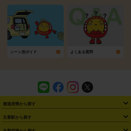
シーン別ガイド
よくある質問
都道府県から探す
・
北海道
・
青森県
・
岩手県
・
宮城県
・
秋田県
・
山形県
主要駅から探す
・
福島県
・
東京都
・
神奈川県
・
埼玉県
・
千葉県
・
茨城県
・
札幌駅
・
仙台駅
・
新宿駅
・
池袋駅
・
渋谷駅
・
東京駅
主要空港から探す