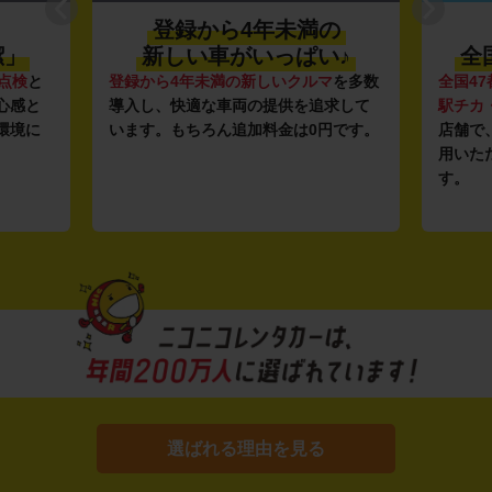
登録から4年未満の
潔」
新しい車がいっぱい♪
全
点検
と
登録から4年未満の新しいクルマ
を多数
全国47
心感と
導入し、快適な車両の提供を追求して
駅チカ
環境に
います。もちろん追加料金は0円です。
店舗で
用いた
す。
選ばれる理由を見る