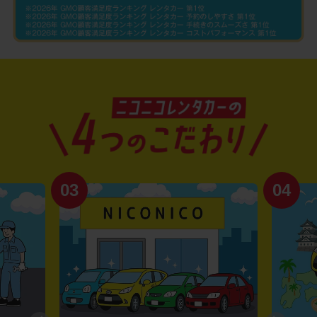
03
04