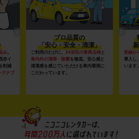
プロ品質の
〜
「安心・安全・清潔」
新
組み
。
ご利用のたびに、
24項目の車両点検
と
登録か
既存イ
車内外の清掃・除菌
を徹底。安心感と
導入し
を削減
清潔感を感じていただける車内環境に
います
ーズナブ
こだわっています。