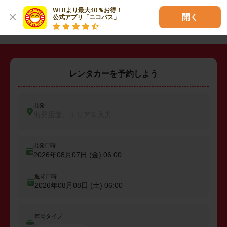
WEBより最大30％お得！

開く
・
野洲市
・
東近江市
公式アプリ「ニコパス」
レンタカーを予約しよう
出発
出発店舗、エリアを入力
出発日時
2026年08月07日 (金)
06:00
返却日時
2026年08月08日 (土)
06:00
車両タイプ