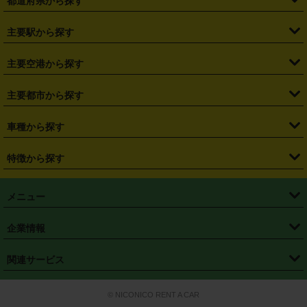
都道府県から探す
・
北海道
・
青森県
・
岩手県
・
宮城県
・
秋田県
・
山形県
主要駅から探す
・
福島県
・
東京都
・
神奈川県
・
埼玉県
・
千葉県
・
茨城県
・
札幌駅
・
仙台駅
・
新宿駅
・
池袋駅
・
渋谷駅
・
東京駅
主要空港から探す
・
栃木県
・
群馬県
・
山梨県
・
愛知県
・
静岡県
・
岐阜県
・
横浜駅
・
川崎駅
・
大宮駅
・
西船橋駅
・
柏駅
・
名古屋駅
・
新千歳空港
・
仙台空港
主要都市から探す
・
長野県
・
新潟県
・
富山県
・
石川県
・
福井県
・
大阪府
・
大阪駅
・
難波駅
・
三宮駅
・
京都駅
・
広島駅
・
博多駅
・
成田空港
・
羽田空港
・
兵庫県
・
京都府
・
滋賀県
・
和歌山県
・
奈良県
・
三重県
・
札幌市
・
仙台市
車種から探す
・
熊本駅
・
那覇空港駅
・
中部国際空港セントレア
・
関西国際空港
・
鳥取県
・
島根県
・
岡山県
・
広島県
・
山口県
・
徳島県
・
千葉市
・
さいたま市
・
軽自動車
・
コンパクトカー
・
ステーションワゴン・セダン
特徴から探す
・
大阪国際空港（伊丹空港）
・
神戸空港
・
香川県
・
愛媛県
・
高知県
・
福岡県
・
佐賀県
・
長崎県
・
横浜市
・
川崎市
・
ミニバン・ワンボックス
・
高級ミニバン・ワンボックス
・
SUV
・
岡山空港
・
徳島空港
・
ハイブリッド
・
宅配レンタカー
・
ETCカードレンタル
・
熊本県
・
大分県
・
宮崎県
・
鹿児島県
・
沖縄県
・
相模原市
・
新潟市
メニュー
・
軽トラック・商用バン
・
福岡空港
・
鹿児島空港
・
長期レンタル
・
深夜時間帯レンタル
・
免責補償プラス
・
静岡市
・
浜松市
・
・
トラック・バン
トップページ
・
はじめての方へ
・
ご利用案内
(タウンエースバン、ライトエースバン等)
企業情報
・
那覇空港
・
パーフェクト補償
・
スタッドレスタイヤ
・
直前予約
・
名古屋市
・
京都市
・
・
トラック・バン
ベストレート保証
・
予約から返却まで
・
・
店舗オリジナル
利用シーン別ガイ
(ハイエースバン・キャラバン等)
・
・
ニコパス(アプリ)
会社概要
・
ニュース
・
国際運転免許証
・
フランチャイズ募集
・
営業時間外返却サービス
・
個人情報保護
関連サービス
・
大阪市
・
堺市
ド
・
・
レッカー搬送サービス
カスタマーハラスメントに対する基本方針
・
神戸市
・
岡山市
・
・
車種・料金
カーリースなら「定額ニコノリパック」
・
店舗を探す
・
キャンペーン
© NICONICO RENT A CAR
・
特定商取引法に基づく表記
・
旅行業約款
・
広島市
・
北九州市